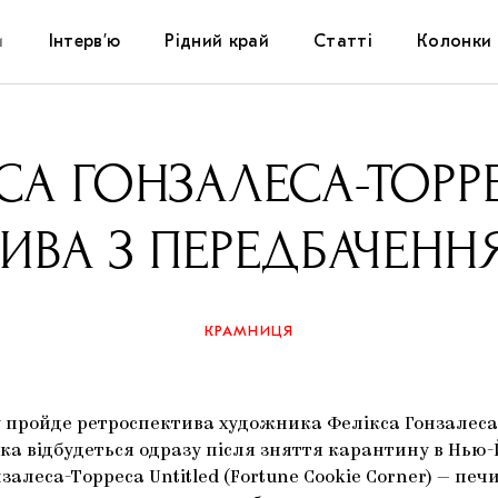
и
Інтерв’ю
Рідний край
Статті
Колонки
Художники
Фестивалі
Виставки
СА ГОНЗАЛЕСА-ТОРР
Куратори
Самоорганізації
Коментарі
ИВА З ПЕРЕДБАЧЕН
Архітектура
Освіта
Історії
Музика
Музеї
Конспекти
КРАМНИЦЯ
Кіно
Колекції
Книжки і журнали
ry пройде ретроспектива художника Фелікса Гонзалеса-
Галереї
ка відбудеться одразу після зняття карантину в Нью-
залеса-Торреса Untitled (Fortune Cookie Corner) — печ
Артцентри