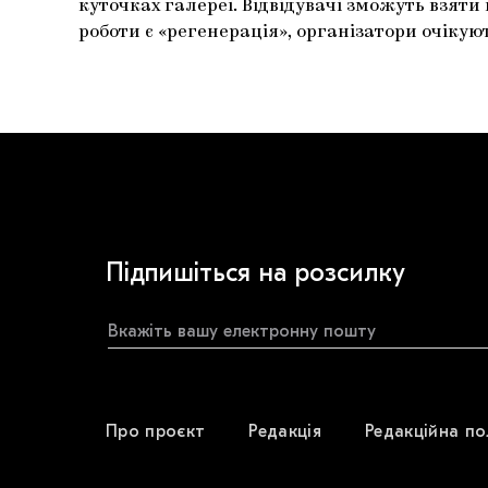
куточках галереї. Відвідувачі зможуть взя
роботи є «регенерація», організатори очікую
Підпишіться на розсилку
Про проєкт
Редакція
Редакційна по