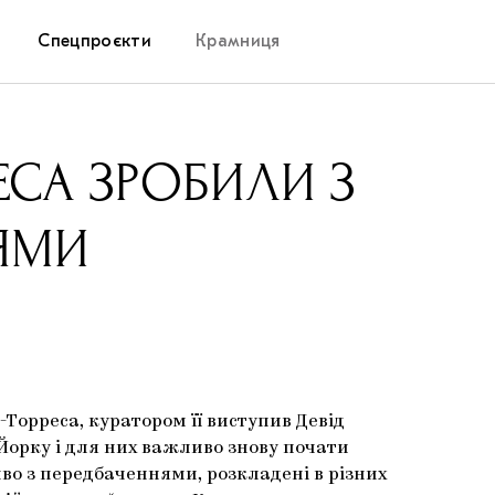
Спецпроєкти
Крамниця
Дослідницька платформа
ЕСА ЗРОБИЛИ З
Запалення
НЯМИ
Як підтримувати українське мистецтво
Маріупольські маргіналії
Carpathian Cult про різдвяні свята
Торреса, куратором її виступив Девід
Йорку і для них важливо знову почати
иво з передбаченнями, розкладені в різних