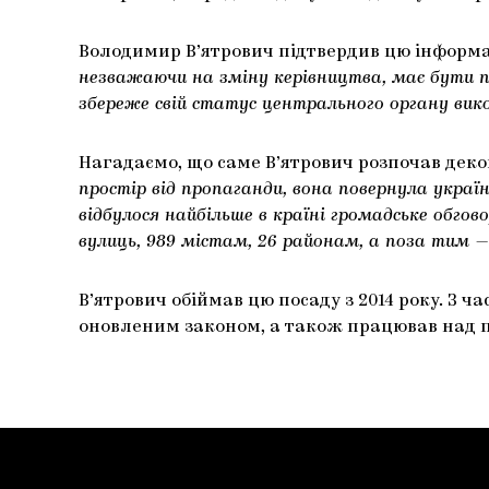
Володимир В’ятрович підтвердив цю інформа
незважаючи на зміну керівництва, має бути п
збереже свій статус центрального органу вик
Нагадаємо, що саме В’ятрович розпочав деко
простір від пропаганди, вона повернула украї
відбулося найбільше в країні громадське обго
вулиць, 989 містам, 26 районам, а поза тим —
В’ятрович обіймав цю посаду з 2014 року. З ч
оновленим законом, а також працював над по