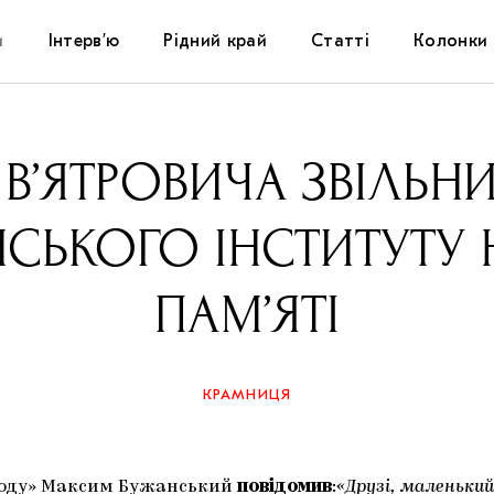
и
Інтерв’ю
Рідний край
Статті
Колонки
Художники
Фестивалі
Виставки
В’ЯТРОВИЧА ЗВІЛЬН
Куратори
Самоорганізації
Коментарі
НСЬКОГО ІНСТИТУТУ
Архітектура
Освіта
Історії
ПАМ’ЯТІ
Музика
Музеї
Конспекти
Кіно
Колекції
Книжки і журнали
КРАМНИЦЯ
Галереї
Артцентри
ароду» Максим Бужанський
повідомив
:
«Друзі, маленький