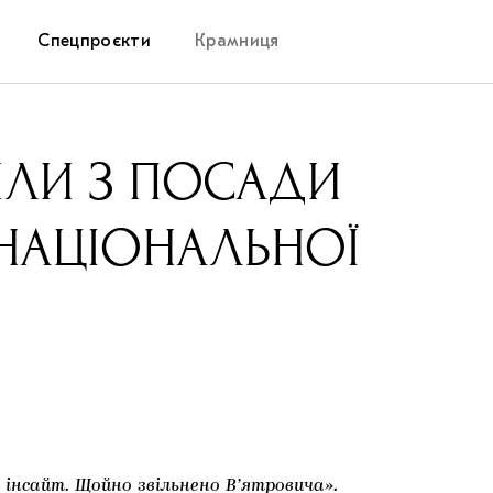
Спецпроєкти
Крамниця
Дослідницька платформа
ИЛИ З ПОСАДИ
Запалення
 НАЦІОНАЛЬНОЇ
Як підтримувати українське мистецтво
Маріупольські маргіналії
Carpathian Cult про різдвяні свята
 інсайт. Щойно звільнено В’ятровича».