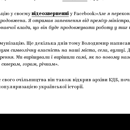
цію у своєму
відеозверненні
у Facebook:
«Але я переко
родовжена. Я отримав запевнення від прем’єр-міністра
онавчої влади, що він буде продовжувати роботу у тих 
мунізацію. Ще декілька днів тому Володимир написав
нцям символічну власність на наші міста, села, вулиці.
ворення. Ми вирішували і вирішили самі, як по-новому н
 скверам, горам, річкам»
.
ас свого очільництва він також відкрив архіви КДБ, по
пуляризацією української історії.