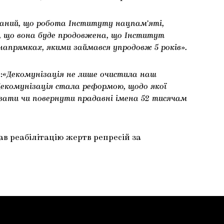
наний, що робота Інституту нацпам’яті,
, що вона буде продовжена, що Інститут
напрямках, якими займався упродовж 5 років».
:
«Декомунізація не лише очистила наш
 Декомунізація стала реформою, щодо якої
азвати чи повернути прадавні імена 52 тисячам
чав реабілітацію жертв репресій за