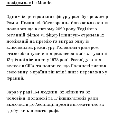
повідомляє
Le Monde.
ЯК ПІДТРИМУВАТИ УКРАЇНСЬКЕ МИСТЕЦТВО
КНИЖКИ І ЖУРНАЛИ
ГАЛЕРЕЇ
Одним із центральних фігур у раді був режисер
МАРІУПОЛЬСЬКІ МАРГІНАЛІЇ
АРТЦЕНТРИ
Роман Поланскі. Обговорення його виключення
CARPATHIAN CULT ПРО РІЗДВЯНІ СВЯТА
почалося ще в лютому 2020 року. Тоді його
останній фільм «Офіцер і шпигун» отримав 12
номінацій на премію та виграв одну із
ключових за режисуру. Головним тригером
стало обвинувачення режисера в зґвалтуванні
13-річної дівчинки у 1978 році. Розслідування
велося в США, та попри те, що Поланскі визнав
свою вину, з країни він втік і живе переважно у
Франції.
Зараз у раді 164 людини: 82 жінки та 82
чоловіки. Поланскі та 17 інших членів ради
включили до Асоціації премії автоматично за
здобутки кінематографі.