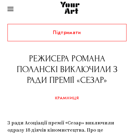
Підтримати
НОВИНИ
ІНТЕРВ’Ю
РЕЖИСЕРА РОМАНА
ХУДОЖНИКИ
ПОЛАНСКІ ВИКЛЮЧИЛИ З
РІДНИЙ КРАЙ
ФЕСТИВАЛІ
КУРАТОРИ
РАДИ ПРЕМІЇ «СЕЗАР»
СТАТТІ
САМООРГАНІЗАЦІЇ
АРХІТЕКТУРА
ВИСТАВКИ
КОЛОНКИ
КРАМНИЦЯ
КОМЕНТАРІ
МУЗИКА
ОСВІТА
СПЕЦПРОЄКТИ
ДОСЛІДНИЦЬКА ПЛАТФОРМА
ІСТОРІЇ
МУЗЕЇ
КІНО
КРАМНИЦЯ
З ради Асоціації премії «Сезар» виключили
ЗАПАЛЕННЯ
КОНСПЕКТИ
КОЛЕКЦІЇ
одразу 18 діячів кіномистецтва. Про це