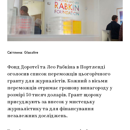
ЯК ПІДТРИМУВАТИ УКРАЇНСЬКЕ МИСТЕЦТВО
КНИЖКИ І ЖУРНАЛИ
ГАЛЕРЕЇ
МАРІУПОЛЬСЬКІ МАРГІНАЛІЇ
АРТЦЕНТРИ
CARPATHIAN CULT ПРО РІЗДВЯНІ СВЯТА
Світлина: Glasstire
Фонд Доротеї та Лео Рабкіна в Портленді
оголосив список переможців цьогорічного
гранту для журналістів. Кожний з вісьми
переможців отримає грошову винагороду у
розмірі 50 тисяч доларів. Грант щороку
присуджують за внесок у мистецьку
журналістику та для фінансування
незалежних досліджень.