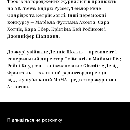
Троє із нагороджених журналістів працюють
на ARTnews: Ендрю Руссет, Тейлор Рене
Олдрідж та Кетрін Уоглі. Інші переможці
конкурсу — Маріела Фуллана Акоста, Сара
Хотчіс, Кара Обер, Крістіна Кей Робінсон і
Дженніфер Шапланд.
До журі увійшли: Денніс Шолль — президент і
генеральний директор Oolite Arts в Майамі-Біч;
Рейні Кнудсон — співзасновник Glasstire; Девід
Франкель — колишній редактор дирекції
відділу публікацій МоМА і редактор журнала
Artforum.
Підпишіться на розсилку