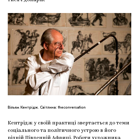
тисяч доларів.
ЯК ПІДТРИМУВАТИ УКРАЇНСЬКЕ МИСТЕЦТВО
КНИЖКИ І ЖУРНАЛИ
ГАЛЕРЕЇ
МАРІУПОЛЬСЬКІ МАРГІНАЛІЇ
АРТЦЕНТРИ
CARPATHIAN CULT ПРО РІЗДВЯНІ СВЯТА
Вільям Кентрідж. Світлина: theconversation
Кентрідж у своїй практиці звертається до теми
соціального та політичного устрою в його
рідній Південній Африці. Роботи художника