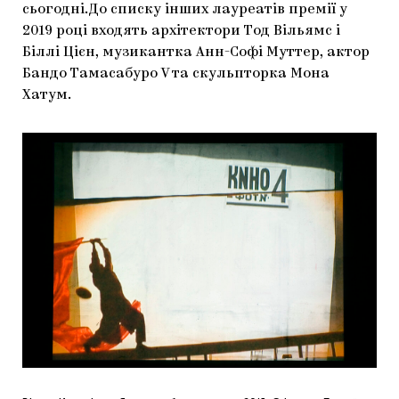
сьогодні.До списку інших лауреатів премії у
2019 році входять архітектори Тод Вільямс і
Біллі Цієн, музикантка Анн-Софі Муттер, актор
Бандо Тамасабуро V та скульпторка Мона
Хатум.