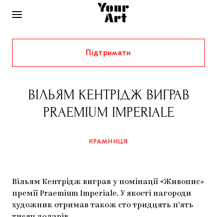
Підтримати
НОВИНИ
ІНТЕРВ’Ю
ВІЛЬЯМ КЕНТРІДЖ ВИГРАВ
ХУДОЖНИКИ
PRAEMIUM IMPERIALE
РІДНИЙ КРАЙ
ФЕСТИВАЛІ
КУРАТОРИ
СТАТТІ
КРАМНИЦЯ
САМООРГАНІЗАЦІЇ
АРХІТЕКТУРА
ВИСТАВКИ
КОЛОНКИ
КОМЕНТАРІ
МУЗИКА
ОСВІТА
СПЕЦПРОЄКТИ
Вільям Кентрідж виграв у номінації «Живопис»
ДОСЛІДНИЦЬКА ПЛАТФОРМА
ІСТОРІЇ
МУЗЕЇ
КІНО
премії Praemium Imperiale. У якості нагороди
КРАМНИЦЯ
художник отримав також сто тридцять п’ять
ЗАПАЛЕННЯ
КОНСПЕКТИ
КОЛЕКЦІЇ