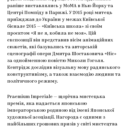
раніше виставлялись у MoMA в Нью Йорку та
Центрі Помпіду в Парижі. У 2015 році митець
приїжджав до України у межах Київської
бієнале 2015 — «Київська школа» зі своїм
проєктом «Я не я, кобила не моя». Цій
експозиції він представив вісім анімаційних
сюжетів, які базувались та авторській
сценографії опери Дмитра Шостаковича «Ніс»
за однойменною повістю Миколи Гоголя.
Кентрідж дослідив візуальну мову радянського
конструктивізму, а також взаємодію людини та
політичного режиму.
Praemium Imperiale — щорічна мистецька
премія, яка надається японською
імператорською родиною від імені Японської
художньої асоціації. Нагорода є одними з
найбільших грошових призів у світі мистецтва