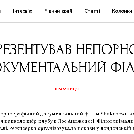
и
Інтерв’ю
Рідний край
Статті
Колонки
Художники
Фестивалі
Виставки
РЕЗЕНТУВАВ НЕПОРН
Куратори
Самоорганізації
Коментарі
КУМЕНТАЛЬНИЙ ФІ
Архітектура
Освіта
Історії
Музика
Музеї
Конспекти
КРАМНИЦЯ
Кіно
Колекції
Книжки і журнали
непорнографічний документальний фільм Shakedown а
Галереї
ся навколо квір-клубу в Лос-Анджелесі. Фільм знімали
алі. Режисерка організовувала покази у лондонській 
Артцентри