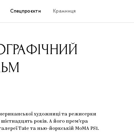
Спецпроєкти
Крамниця
Дослідницька платформа
ОГРАФІЧНИЙ
Запалення
ЛЬМ
Як підтримувати українське мистецтво
Маріупольські маргіналії
Carpathian Cult про різдвяні свята
мериканської художниці та режисерки
 шістнадцять років. А його прем’єра
галереї Tate та нью-йоркській MoMA PS1.