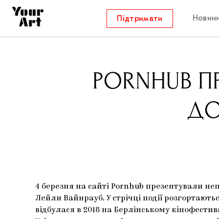
Новин
Підтримати
PORNHUB П
ДО
4 березня на сайті Pornhub презентували 
Лейли Вайнрауб. У стрічці події розгортають
відбулася в 2018 на Берлінському кінофестив