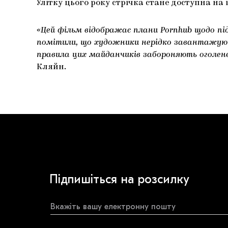
Улітку цього року стрічка стане доступна на 
«Цей фільм відображає плани Pornhub щодо пі
помітили, що художники нерідко завантажуют
правила цих майданчиків забороняють оголен
Кляйн.
Підпишіться на розсилку