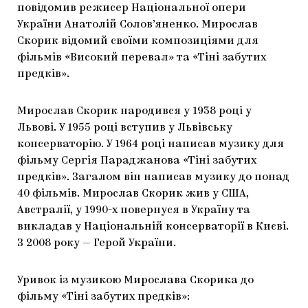
повідомив режисер Національної опери
ЯК ПІДТРИМУВАТИ УКРАЇНСЬКЕ МИСТЕЦТВО
КНИЖКИ І ЖУРНАЛИ
ГАЛЕРЕЇ
України Анатолій Солов’яненко. Мирослав
Скорик відомий своїми композиціями для
МАРІУПОЛЬСЬКІ МАРГІНАЛІЇ
АРТЦЕНТРИ
фільмів «Високий перевал» та «Тіні забутих
предків».
CARPATHIAN CULT ПРО РІЗДВЯНІ СВЯТА
Мирослав Скорик народився у 1938 році у
Львові. У 1955 році вступив у Львівську
консерваторію. У 1964 році написав музику для
фільму Сергія Параджанова «Тіні забутих
предків». Загалом він написав музику до понад
40 фільмів. Мирослав Скорик жив у США,
Австралії, у 1990-х повернуся в Україну та
викладав у Національній консерваторії в Києві.
З 2008 року — Герой України.
Уривок із музикою Мирослава Скорика до
фільму «Тіні забутих предків»: