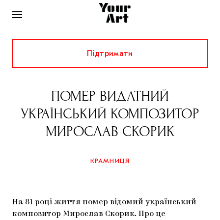
Підтримати
НОВИНИ
ІНТЕРВ’Ю
ПОМЕР ВИДАТНИЙ
ХУДОЖНИКИ
УКРАЇНСЬКИЙ КОМПОЗИТОР
РІДНИЙ КРАЙ
ФЕСТИВАЛІ
КУРАТОРИ
МИРОСЛАВ СКОРИК
СТАТТІ
САМООРГАНІЗАЦІЇ
АРХІТЕКТУРА
ВИСТАВКИ
КОЛОНКИ
КРАМНИЦЯ
КОМЕНТАРІ
МУЗИКА
ОСВІТА
СПЕЦПРОЄКТИ
ДОСЛІДНИЦЬКА ПЛАТФОРМА
ІСТОРІЇ
МУЗЕЇ
КІНО
КРАМНИЦЯ
На 81 році життя помер відомий український
ЗАПАЛЕННЯ
КОНСПЕКТИ
КОЛЕКЦІЇ
композитор Мирослав Скорик. Про це