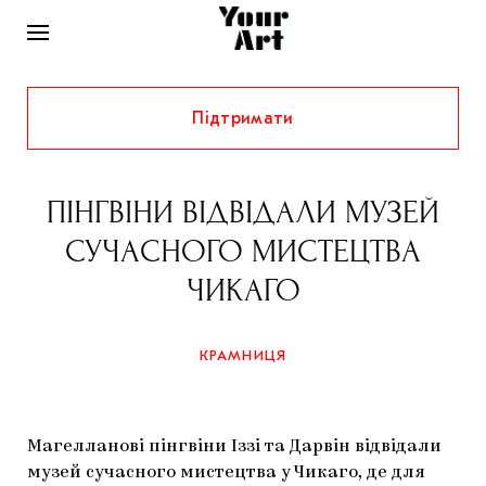
Підтримати
НОВИНИ
ІНТЕРВ’Ю
ПІНГВІНИ ВІДВІДАЛИ МУЗЕЙ
ХУДОЖНИКИ
СУЧАСНОГО МИСТЕЦТВА
РІДНИЙ КРАЙ
ФЕСТИВАЛІ
КУРАТОРИ
ЧИКАГО
СТАТТІ
САМООРГАНІЗАЦІЇ
АРХІТЕКТУРА
ВИСТАВКИ
КОЛОНКИ
КРАМНИЦЯ
КОМЕНТАРІ
МУЗИКА
ОСВІТА
СПЕЦПРОЄКТИ
ДОСЛІДНИЦЬКА ПЛАТФОРМА
ІСТОРІЇ
МУЗЕЇ
КІНО
КРАМНИЦЯ
Магелланові пінгвіни Іззі та Дарвін відвідали
ЗАПАЛЕННЯ
КОНСПЕКТИ
КОЛЕКЦІЇ
музей сучасного мистецтва у Чикаго, де для