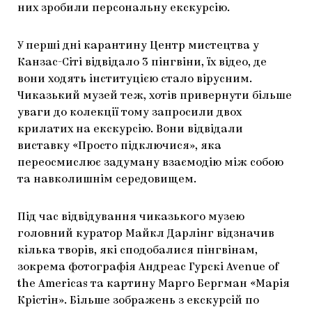
них зробили персональну екскурсію.
ЯК ПІДТРИМУВАТИ УКРАЇНСЬКЕ МИСТЕЦТВО
КНИЖКИ І ЖУРНАЛИ
ГАЛЕРЕЇ
У перші дні карантину Центр мистецтва у
МАРІУПОЛЬСЬКІ МАРГІНАЛІЇ
АРТЦЕНТРИ
Канзас-Сіті відвідало 3 пінгвіни, їх відео, де
CARPATHIAN CULT ПРО РІЗДВЯНІ СВЯТА
вони ходять інституцією стало вірусним.
Чиказький музей теж, хотів привернути більше
уваги до колекції тому запросили двох
крилатих на екскурсію. Вони відвідали
виставку «Просто підключися», яка
переосмислює задуману взаємодію між собою
та навколишнім середовищем.
Під час відвідування чиказького музею
головний куратор Майкл Дарлінг відзначив
кілька творів, які сподобалися пінгвінам,
зокрема фотографія Андреас Гурскі Avenue of
the Americas та картину Марго Бергман «Марія
Крістін». Більше зображень з екскурсій по