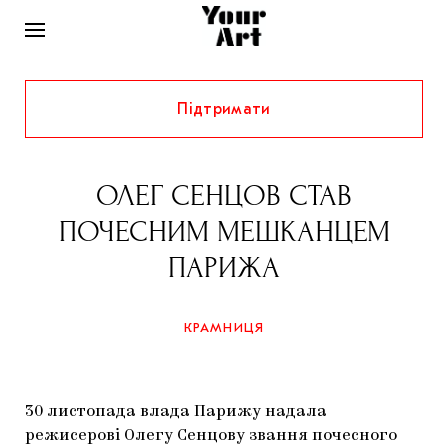
Підтримати
НОВИНИ
ІНТЕРВ’Ю
ОЛЕГ СЕНЦОВ СТАВ
ХУДОЖНИКИ
ПОЧЕСНИМ МЕШКАНЦЕМ
РІДНИЙ КРАЙ
ФЕСТИВАЛІ
КУРАТОРИ
ПАРИЖА
СТАТТІ
САМООРГАНІЗАЦІЇ
АРХІТЕКТУРА
ВИСТАВКИ
КОЛОНКИ
КРАМНИЦЯ
КОМЕНТАРІ
МУЗИКА
ОСВІТА
СПЕЦПРОЄКТИ
ДОСЛІДНИЦЬКА ПЛАТФОРМА
ІСТОРІЇ
МУЗЕЇ
КІНО
КРАМНИЦЯ
30 листопада влада Парижу надала
ЗАПАЛЕННЯ
КОНСПЕКТИ
КОЛЕКЦІЇ
режисерові Олегу Сенцову звання почесного