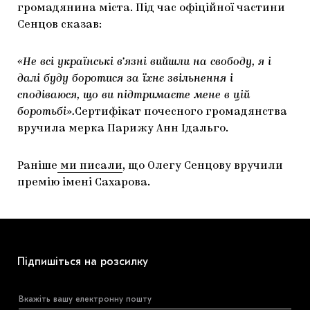
громадянина міста. Під час офіційної частини
ЯК ПІДТРИМУВАТИ УКРАЇНСЬКЕ МИСТЕЦТВО
КНИЖКИ І ЖУРНАЛИ
ГАЛЕРЕЇ
Сенцов сказав:
МАРІУПОЛЬСЬКІ МАРГІНАЛІЇ
АРТЦЕНТРИ
«Не всі українські в’язні вийшли на свободу, я і
CARPATHIAN CULT ПРО РІЗДВЯНІ СВЯТА
далі буду боротися за їхнє звільнення і
сподіваюся, що ви підтримаєте мене в цій
боротьбі».
Сертифікат почесного громадянства
вручила мерка Парижу Анн Ідальго.
Раніше
ми писали
, що Олегу Сенцову вручили
премію імені Сахарова.
Підпишіться на розсилку