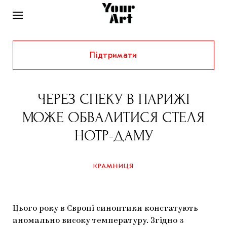
Підтримати
НОВИНИ
ІНТЕРВ’Ю
ЧЕРЕЗ СПЕКУ В ПАРИЖІ
ХУДОЖНИКИ
МОЖЕ ОБВАЛИТИСЯ СТЕЛЯ
РІДНИЙ КРАЙ
ФЕСТИВАЛІ
КУРАТОРИ
НОТР-ДАМУ
СТАТТІ
САМООРГАНІЗАЦІЇ
АРХІТЕКТУРА
ВИСТАВКИ
КОЛОНКИ
КРАМНИЦЯ
КОМЕНТАРІ
МУЗИКА
ОСВІТА
СПЕЦПРОЄКТИ
ДОСЛІДНИЦЬКА ПЛАТФОРМА
ІСТОРІЇ
МУЗЕЇ
КІНО
КРАМНИЦЯ
Цього року в Європі синоптики констатують
ЗАПАЛЕННЯ
КОНСПЕКТИ
КОЛЕКЦІЇ
аномально високу температуру. Згідно з