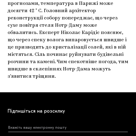
прогнозами, температура в Парижі може
ЯК ПІДТРИМУВАТИ УКРАЇНСЬКЕ МИСТЕЦТВО
КНИЖКИ І ЖУРНАЛИ
ГАЛЕРЕЇ
досягти 42 ° C. Головний архітектор
реконструкції собору попереджає, що через
МАРІУПОЛЬСЬКІ МАРГІНАЛІЇ
АРТЦЕНТРИ
сухе повітря стеля Нотр-Даму може
обвалитись. Експерт Ніколас Карідіс пояснює,
CARPATHIAN CULT ПРО РІЗДВЯНІ СВЯТА
що через спеку волога випаровується швидше і
це призводить до кристалізації солей, які в ній
містяться. Сіль починає руйнувати будівельні
розчини та камені. Чим спекотніше погода, тим
швидше в склепіннях Нотр-Дама можуть
з’явитися тріщини.
Підпишіться на розсилку