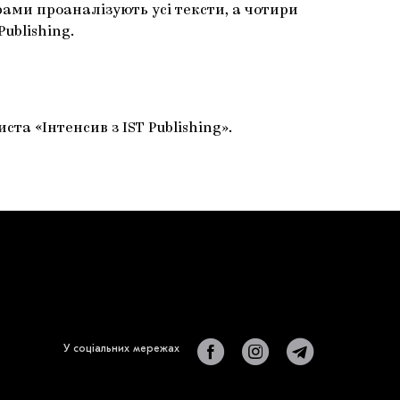
ами проаналізують усі тексти, а чотири
ublishing.
ста «Інтенсив з IST Publishing».
У соціальних мережах