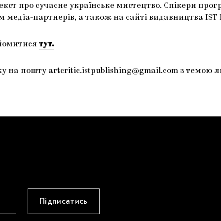
ст про сучасне українське мистецтво. Спікери прогр
медіа-партнерів, а також на сайті видавництва IST P
айомитися
тут.
вку на пошту
artcritic.istpublishing@gmail.com
з темою ли
Підписатись