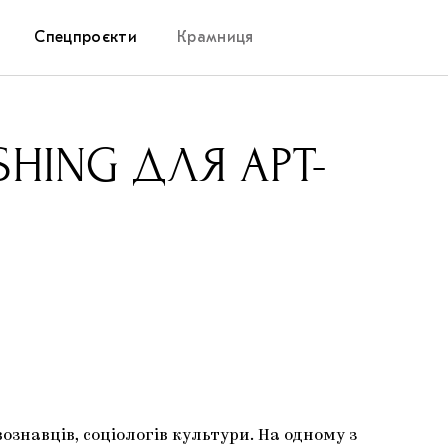
Спецпроєкти
Крамниця
Дослідницька платформа
SHING ДЛЯ АРТ-
Запалення
Як підтримувати українське мистецтво
Маріупольські маргіналії
Carpathian Cult про різдвяні свята
ознавців, соціологів культури. На одному з