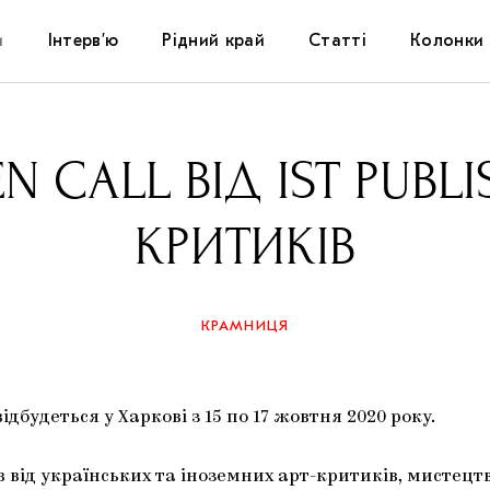
и
Інтерв’ю
Рідний край
Статті
Колонки
Художники
Фестивалі
Виставки
N CALL ВІД IST PUBLI
Куратори
Самоорганізації
Коментарі
КРИТИКІВ
Архітектура
Освіта
Історії
Музика
Музеї
Конспекти
КРАМНИЦЯ
Кіно
Колекції
Книжки і журнали
ідбудеться у Харкові з 15 по 17 жовтня 2020 року.
Галереї
 від українських та іноземних арт-критиків, мистецтв
Артцентри