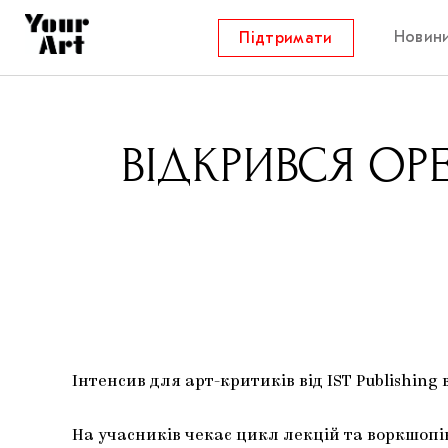
Новин
Підтримати
ВІДКРИВСЯ OPE
Інтенсив для арт-критиків від IST Publishing в
На учасників чекає цикл лекцій та воркшопів