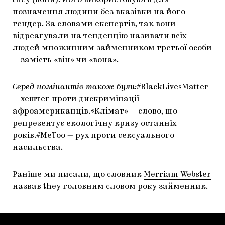
they (вони). Його використовують для
позначення людини без вказівки на його
ЯК ПІДТРИМУВАТИ УКРАЇНСЬКЕ МИСТЕЦТВО
КНИЖКИ І ЖУРНАЛИ
ГАЛЕРЕЇ
гендер. За словами експертів, так вони
МАРІУПОЛЬСЬКІ МАРГІНАЛІЇ
АРТЦЕНТРИ
відреагували на тенденцію називати всіх
людей множинним займенником третьої особи
CARPATHIAN CULT ПРО РІЗДВЯНІ СВЯТА
— замість «він» чи «вона».
Серед номінантів також були:
#BlackLivesMatter
— хештег проти дискримінації
афроамериканців.«Клімат» — слово, що
репрезентує екологічну кризу останніх
років.#MeToo — рух проти сексуального
насильства.
Раніше ми писали, що словник
Merriam-Webster
назвав they головним словом року займенник.