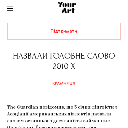
Підтримати
НОВИНИ
ІНТЕРВ’Ю
НАЗВАЛИ ГОЛОВНЕ СЛОВО
ХУДОЖНИКИ
2010-Х
РІДНИЙ КРАЙ
ФЕСТИВАЛІ
КУРАТОРИ
СТАТТІ
КРАМНИЦЯ
САМООРГАНІЗАЦІЇ
АРХІТЕКТУРА
ВИСТАВКИ
КОЛОНКИ
КОМЕНТАРІ
МУЗИКА
ОСВІТА
СПЕЦПРОЄКТИ
The Guardian
повідомив
, що 3 січня лінгвісти з
ДОСЛІДНИЦЬКА ПЛАТФОРМА
ІСТОРІЇ
МУЗЕЇ
КІНО
Асоціації американських діалектів назвали
КРАМНИЦЯ
словом останнього десятиліття займенник
ЗАПАЛЕННЯ
КОНСПЕКТИ
КОЛЕКЦІЇ