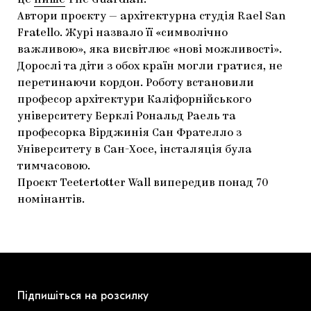
це
пише
The Guardian.
Автори проєкту — архітектурна студія Rael San
ЯК ПІДТРИМУВАТИ УКРАЇНСЬКЕ МИСТЕЦТВО
КНИЖКИ І ЖУРНАЛИ
ГАЛЕРЕЇ
Fratello. Журі назвало її «символічно
МАРІУПОЛЬСЬКІ МАРГІНАЛІЇ
АРТЦЕНТРИ
важливою», яка висвітлює «нові можливості».
Дорослі та діти з обох країн могли гратися, не
CARPATHIAN CULT ПРО РІЗДВЯНІ СВЯТА
перетинаючи кордон. Роботу встановили
професор архітектури Каліфорнійського
університету Берклі Рональд Раель та
професорка Вірджинія Сан Фрателло з
Університету в Сан-Хосе, інсталяція була
тимчасовою.
Проєкт Teetertotter Wall випередив понад 70
номінантів.
Підпишіться на розсилку