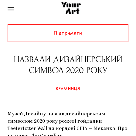
Підтримати
НОВИНИ
ІНТЕРВ’Ю
НАЗВАЛИ ДИЗАЙНЕРСЬКИЙ
ХУДОЖНИКИ
СИМВОЛ 2020 РОКУ
РІДНИЙ КРАЙ
ФЕСТИВАЛІ
КУРАТОРИ
СТАТТІ
КРАМНИЦЯ
САМООРГАНІЗАЦІЇ
АРХІТЕКТУРА
ВИСТАВКИ
КОЛОНКИ
КОМЕНТАРІ
МУЗИКА
ОСВІТА
СПЕЦПРОЄКТИ
Музей Дизайну назвав дизайнерським
ДОСЛІДНИЦЬКА ПЛАТФОРМА
ІСТОРІЇ
МУЗЕЇ
КІНО
символом 2020 року рожеві гойдалки
КРАМНИЦЯ
Teetertotter Wall на кордоні США — Мексика. Про
ЗАПАЛЕННЯ
КОНСПЕКТИ
КОЛЕКЦІЇ