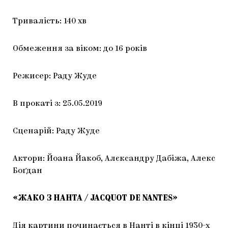
Тривалість: 140 хв
Обмеження за віком: до 16 років
Режисер: Раду Жуде
В прокаті з: 25.05.2019
Сценарій: Раду Жуде
Актори: Йоана Йакоб, Алєксандру Дабіжа, Алекс
Боґдан
«ЖАКО З НАНТА / JACQUOT DE NANTES»
Дія картини починається в Нанті в кінці 1930-х