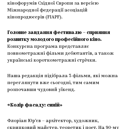
кінофорумів Східної Європи за версією
ЯК ПІДТРИМУВАТИ УКРАЇНСЬКЕ МИСТЕЦТВО
КНИЖКИ І ЖУРНАЛИ
ГАЛЕРЕЇ
Міжнародної федерації асоціацій
кінопродюсерів (FIAPF).
МАРІУПОЛЬСЬКІ МАРГІНАЛІЇ
АРТЦЕНТРИ
CARPATHIAN CULT ПРО РІЗДВЯНІ СВЯТА
Головне завдання фестивалю – сприяння
розвитку молодого професійного кіно.
Конкурсна програма представляє
повнометражні фільми дебютантів, а також
українські короткометражні стрічки.
Наша редакція підібрала 3 фільми, які можна
переглянути вже сьогодні, тим самим
розпочавши чудовий уїкенд.
«Колір фасаду: синій»
Флоріан Юр’єв – архітектор, художник,
скрипковий майстер, теоретик і поет. На 90-му