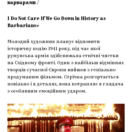
варварами /
I Do Not Care If We Go Down in History as
Barbarians»
Молодий художник планує відновити
історичну подію 1941 року, під час якої
румунська армія здійснювала етнічні чистки
на Східному фронті. Один з найбільш відмінних
творців сучасної Європи вийшов з геніально
продуманим фільмом. Стрічка розгортається
повільно і в деталях, вона потрапляє в глядача
з особливим емоційним ударом.