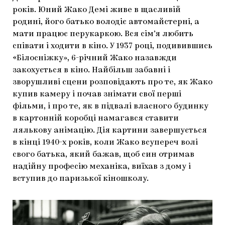
років. Юний Жако Демі живе в щасливій
родині, його батько володіє автомайстерні, а
мати працює перукаркою. Вся сім’я любить
співати і ходити в кіно. У 1937 році, подивившись
«Білосніжку», 6-річний Жако назавжди
закохується в кіно. Найбільш забавні і
зворушливі сцени розповідають про те, як Жако
купив камеру і почав знімати свої перші
фільми, і про те, як в підвалі власного будинку
в картонній коробці намагався ставити
лялькову анімацію. Дія картини завершується
в кінці 1940-х років, коли Жако всупереч волі
свого батька, який бажав, щоб син отримав
надійну професію механіка, виїхав з дому і
вступив до паризької кіношколу.