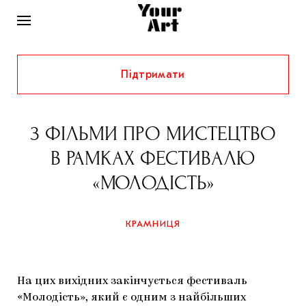
Підтримати
НОВИНИ
ІНТЕРВ’Ю
3 ФІЛЬМИ ПРО МИСТЕЦТВО
ХУДОЖНИКИ
В РАМКАХ ФЕСТИВАЛЮ
РІДНИЙ КРАЙ
ФЕСТИВАЛІ
КУРАТОРИ
«МОЛОДІСТЬ»
СТАТТІ
САМООРГАНІЗАЦІЇ
АРХІТЕКТУРА
ВИСТАВКИ
КОЛОНКИ
КРАМНИЦЯ
КОМЕНТАРІ
МУЗИКА
ОСВІТА
СПЕЦПРОЄКТИ
ДОСЛІДНИЦЬКА ПЛАТФОРМА
ІСТОРІЇ
МУЗЕЇ
КІНО
КРАМНИЦЯ
На цих вихідних закінчується фестиваль
ЗАПАЛЕННЯ
КОНСПЕКТИ
КОЛЕКЦІЇ
«Молодість», який є одним з найбільших