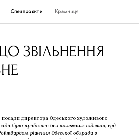
Спецпроєкти
Крамниця
Дослідницька платформа
 ЩО ЗВІЛЬНЕННЯ
Запалення
ВНЕ
Як підтримувати українське мистецтво
Маріупольські маргіналії
Carpathian Cult про різдвяні свята
з посади директора Одеського художнього
сади було прийнято без належних підстав, суд
ойтбурдом рішення Одеської облради в