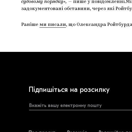
судовому порядку», —
пише у повідомленні.Мін
задокументовані обставини, через які Ройтбу
Раніше
ми писали
, що Олександра Ройтбурда
Підпишіться на розсилку