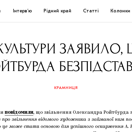
и
Інтерв’ю
Рідний край
Статті
Колонки
Художники
Фестивалі
Виставки
КУЛЬТУРИ ЗАЯВИЛО,
Куратори
Самоорганізації
Коментарі
ЙТБУРДА БЕЗПІДСТА
Архітектура
Освіта
Історії
Музика
Музеї
Конспекти
КРАМНИЦЯ
Кіно
Колекції
Книжки і журнали
ки
повідомили
, що звільнення Олександра Ройтбурда 
Галереї
я про звільнення відомого художника з займаної ним по
 це може стати основою для успішного оскарження А. Р
Артцентри