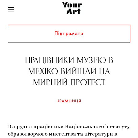
Підтримати
НОВИНИ
ІНТЕРВ’Ю
ПРАЦІВНИКИ МУЗЕЮ В
ХУДОЖНИКИ
МЕХІКО ВИЙШЛИ НА
РІДНИЙ КРАЙ
ФЕСТИВАЛІ
КУРАТОРИ
МИРНИЙ ПРОТЕСТ
СТАТТІ
САМООРГАНІЗАЦІЇ
АРХІТЕКТУРА
ВИСТАВКИ
КОЛОНКИ
КРАМНИЦЯ
КОМЕНТАРІ
МУЗИКА
ОСВІТА
СПЕЦПРОЄКТИ
ДОСЛІДНИЦЬКА ПЛАТФОРМА
ІСТОРІЇ
МУЗЕЇ
КІНО
КРАМНИЦЯ
18 грудня працівники Національного інституту
ЗАПАЛЕННЯ
КОНСПЕКТИ
КОЛЕКЦІЇ
образотворчого мистецтва та літератури в