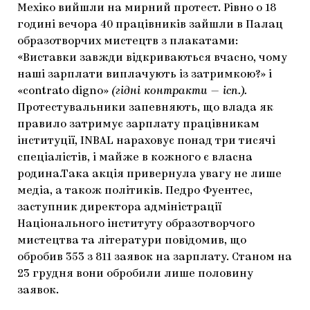
Мехіко вийшли на мирний протест. Рівно о 18
ЯК ПІДТРИМУВАТИ УКРАЇНСЬКЕ МИСТЕЦТВО
КНИЖКИ І ЖУРНАЛИ
ГАЛЕРЕЇ
годині вечора 40 працівників зайшли в Палац
образотворчих мистецтв з плакатами:
МАРІУПОЛЬСЬКІ МАРГІНАЛІЇ
АРТЦЕНТРИ
«Виставки завжди відкриваються вчасно, чому
наші зарплати виплачують із затримкою?» і
CARPATHIAN CULT ПРО РІЗДВЯНІ СВЯТА
«contrato digno»
(гідні контракти — ісп.).
Протестувальники запевняють, що влада як
правило затримує зарплату працівникам
інституції, INBAL нараховує понад три тисячі
спеціалістів, і майже в кожного є власна
родина.Така акція привернула увагу не лише
медіа, а також політиків. Педро Фуентес,
заступник директора адміністрації
Національного інституту образотворчого
мистецтва та літератури повідомив, що
обробив 353 з 811 заявок на зарплату. Станом на
23 грудня вони обробили лише половину
заявок.