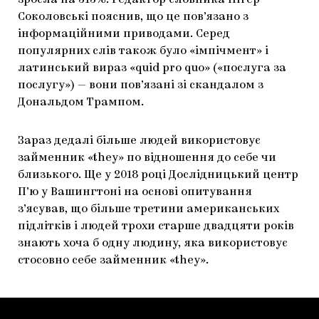
зросла на 313%. Редактор словника Пітер
Соколовські пояснив, що це пов’язано з
ЯК ПІДТРИМУВАТИ УКРАЇНСЬКЕ МИСТЕЦТВО
КНИЖКИ І ЖУРНАЛИ
ГАЛЕРЕЇ
інформаційними приводами. Серед
МАРІУПОЛЬСЬКІ МАРГІНАЛІЇ
АРТЦЕНТРИ
популярних слів також було «імпічмент» і
латинський вираз «quid pro quo» («послуга за
CARPATHIAN CULT ПРО РІЗДВЯНІ СВЯТА
послугу») — вони пов’язані зі скандалом з
Дональдом Трампом.
Зараз дедалі більше людей використовує
займенник «they» по відношення до себе чи
близького. Ще у 2018 році Дослідницький центр
П’ю у Вашингтоні на основі опитування
з’ясував, що більше третини американських
підлітків і людей трохи старше двадцяти років
знають хоча б одну людину, яка використовує
стосовно себе займенник «they».