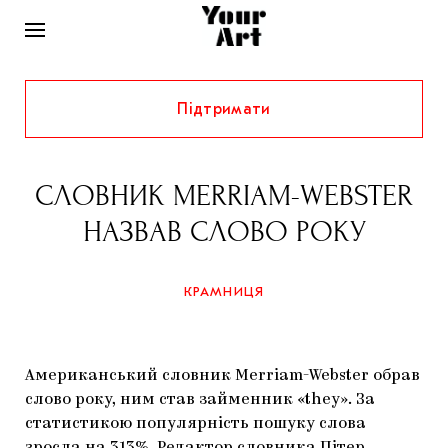
Підтримати
НОВИНИ
ІНТЕРВ’Ю
СЛОВНИК MERRIAM-WEBSTER
ХУДОЖНИКИ
НАЗВАВ СЛОВО РОКУ
РІДНИЙ КРАЙ
ФЕСТИВАЛІ
КУРАТОРИ
СТАТТІ
КРАМНИЦЯ
САМООРГАНІЗАЦІЇ
АРХІТЕКТУРА
ВИСТАВКИ
КОЛОНКИ
КОМЕНТАРІ
МУЗИКА
ОСВІТА
СПЕЦПРОЄКТИ
Американський словник Merriam-Webster обрав
ДОСЛІДНИЦЬКА ПЛАТФОРМА
ІСТОРІЇ
МУЗЕЇ
КІНО
слово року, ним став займенник «they». За
КРАМНИЦЯ
статистикою популярність пошуку слова
ЗАПАЛЕННЯ
КОНСПЕКТИ
КОЛЕКЦІЇ