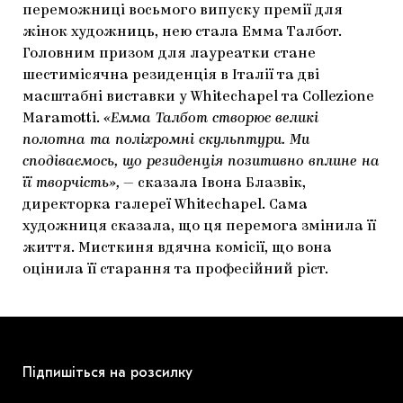
переможниці восьмого випуску премії для
ЯК ПІДТРИМУВАТИ УКРАЇНСЬКЕ МИСТЕЦТВО
КНИЖКИ І ЖУРНАЛИ
ГАЛЕРЕЇ
жінок художниць, нею стала Емма Талбот.
Головним призом для лауреатки стане
МАРІУПОЛЬСЬКІ МАРГІНАЛІЇ
АРТЦЕНТРИ
шестимісячна резиденція в Італії та дві
масштабні виставки у Whitechapel та Collezione
CARPATHIAN CULT ПРО РІЗДВЯНІ СВЯТА
Maramotti.
«Емма Талбот створює великі
полотна та поліхромні скульптури. Ми
сподіваємось, що резиденція позитивно вплине на
її творчість»,
— сказала Івона Блазвік,
директорка галереї Whitechapel. Сама
художниця сказала, що ця перемога змінила її
життя. Мисткиня вдячна комісії, що вона
оцінила її старання та професійний ріст.
Підпишіться на розсилку