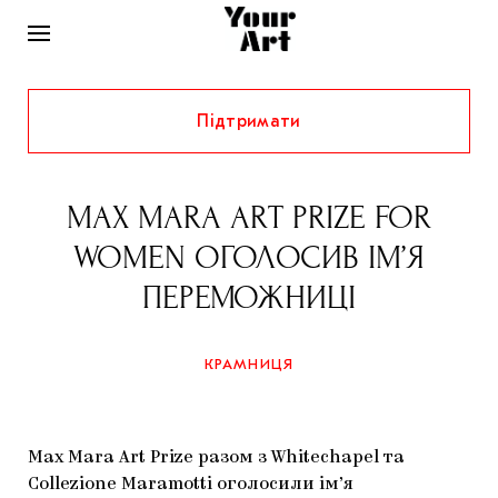
Підтримати
НОВИНИ
ІНТЕРВ’Ю
MAX MARA ART PRIZE FOR
ХУДОЖНИКИ
WOMEN ОГОЛОСИВ ІМ’Я
РІДНИЙ КРАЙ
ФЕСТИВАЛІ
КУРАТОРИ
ПЕРЕМОЖНИЦІ
СТАТТІ
САМООРГАНІЗАЦІЇ
АРХІТЕКТУРА
ВИСТАВКИ
КОЛОНКИ
КРАМНИЦЯ
КОМЕНТАРІ
МУЗИКА
ОСВІТА
СПЕЦПРОЄКТИ
ДОСЛІДНИЦЬКА ПЛАТФОРМА
ІСТОРІЇ
МУЗЕЇ
КІНО
КРАМНИЦЯ
Max Mara Art Prize разом з Whitechapel та
ЗАПАЛЕННЯ
КОНСПЕКТИ
КОЛЕКЦІЇ
Collezione Maramotti оголосили ім’я