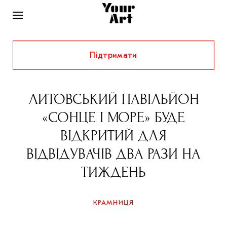
Підтримати
НОВИНИ
ІНТЕРВ’Ю
ЛИТОВСЬКИЙ ПАВІЛЬЙОН
ХУДОЖНИКИ
«СОНЦЕ І МОРЕ» БУДЕ
РІДНИЙ КРАЙ
ФЕСТИВАЛІ
КУРАТОРИ
ВІДКРИТИЙ ДЛЯ
СТАТТІ
ВІДВІДУВАЧІВ ДВА РАЗИ НА
САМООРГАНІЗАЦІЇ
АРХІТЕКТУРА
ВИСТАВКИ
КОЛОНКИ
ТИЖДЕНЬ
КОМЕНТАРІ
МУЗИКА
ОСВІТА
СПЕЦПРОЄКТИ
ДОСЛІДНИЦЬКА ПЛАТФОРМА
ІСТОРІЇ
МУЗЕЇ
КІНО
КРАМНИЦЯ
КРАМНИЦЯ
ЗАПАЛЕННЯ
КОНСПЕКТИ
КОЛЕКЦІЇ