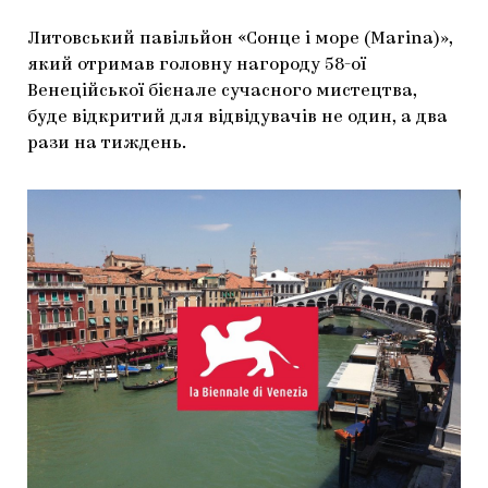
ЯК ПІДТРИМУВАТИ УКРАЇНСЬКЕ МИСТЕЦТВО
КНИЖКИ І ЖУРНАЛИ
ГАЛЕРЕЇ
Литовський павільйон «Сонце і море (Marina)»,
який отримав головну нагороду 58-ої
МАРІУПОЛЬСЬКІ МАРГІНАЛІЇ
АРТЦЕНТРИ
Венеційської бієнале сучасного мистецтва,
буде відкритий для відвідувачів не один, а два
CARPATHIAN CULT ПРО РІЗДВЯНІ СВЯТА
рази на тиждень.