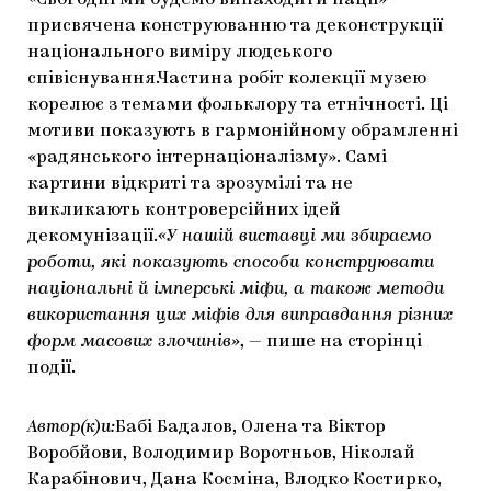
«Сьогодні ми будемо винаходити нації»
ЯК ПІДТРИМУВАТИ УКРАЇНСЬКЕ МИСТЕЦТВО
КНИЖКИ І ЖУРНАЛИ
ГАЛЕРЕЇ
присвячена конструюванню та деконструкції
національного виміру людського
МАРІУПОЛЬСЬКІ МАРГІНАЛІЇ
АРТЦЕНТРИ
співіснування.Частина робіт колекції музею
корелює з темами фольклору та етнічності. Ці
CARPATHIAN CULT ПРО РІЗДВЯНІ СВЯТА
мотиви показують в гармонійному обрамленні
«радянського інтернаціоналізму». Самі
картини відкриті та зрозумілі та не
викликають контроверсійних ідей
декомунізації.
«У нашій виставці ми збираємо
роботи, які показують способи конструювати
національні й імперські міфи, а також методи
використання цих міфів для виправдання різних
форм масових злочинів»
, — пише на сторінці
події.
Автор(к)и:
Бабі Бадалов, Олена та Віктор
Воробйови, Володимир Воротньов, Ніколай
Карабінович, Дана Косміна, Влодко Костирко,