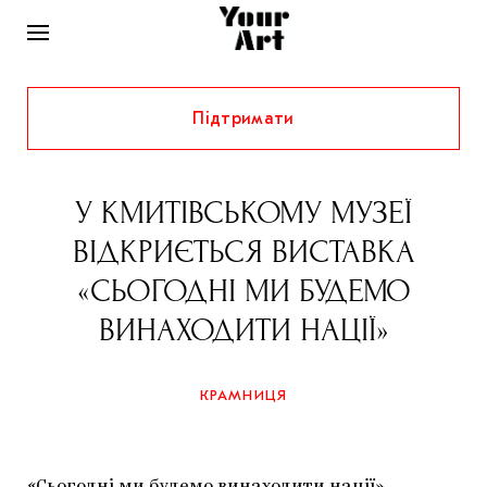
Підтримати
НОВИНИ
ІНТЕРВ’Ю
У КМИТІВСЬКОМУ МУЗЕЇ
ХУДОЖНИКИ
ВІДКРИЄТЬСЯ ВИСТАВКА
РІДНИЙ КРАЙ
ФЕСТИВАЛІ
КУРАТОРИ
«СЬОГОДНІ МИ БУДЕМО
СТАТТІ
ВИНАХОДИТИ НАЦІЇ»
САМООРГАНІЗАЦІЇ
АРХІТЕКТУРА
ВИСТАВКИ
КОЛОНКИ
КОМЕНТАРІ
МУЗИКА
ОСВІТА
СПЕЦПРОЄКТИ
КРАМНИЦЯ
ДОСЛІДНИЦЬКА ПЛАТФОРМА
ІСТОРІЇ
МУЗЕЇ
КІНО
КРАМНИЦЯ
ЗАПАЛЕННЯ
КОНСПЕКТИ
КОЛЕКЦІЇ