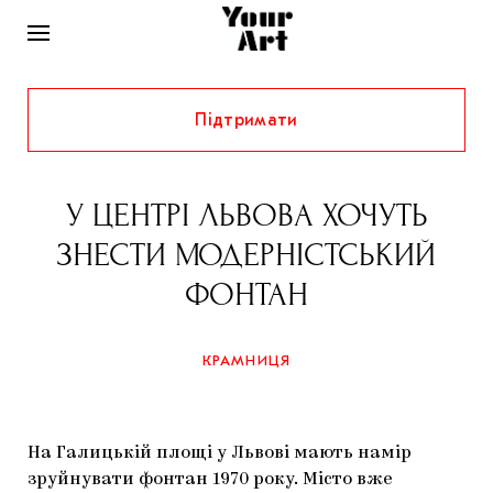
Підтримати
НОВИНИ
ІНТЕРВ’Ю
У ЦЕНТРІ ЛЬВОВА ХОЧУТЬ
ХУДОЖНИКИ
ЗНЕСТИ МОДЕРНІСТСЬКИЙ
РІДНИЙ КРАЙ
ФЕСТИВАЛІ
КУРАТОРИ
ФОНТАН
СТАТТІ
САМООРГАНІЗАЦІЇ
АРХІТЕКТУРА
ВИСТАВКИ
КОЛОНКИ
КРАМНИЦЯ
КОМЕНТАРІ
МУЗИКА
ОСВІТА
СПЕЦПРОЄКТИ
ДОСЛІДНИЦЬКА ПЛАТФОРМА
ІСТОРІЇ
МУЗЕЇ
КІНО
КРАМНИЦЯ
На Галицькій площі у Львові мають намір
ЗАПАЛЕННЯ
КОНСПЕКТИ
КОЛЕКЦІЇ
зруйнувати фонтан 1970 року. Місто вже