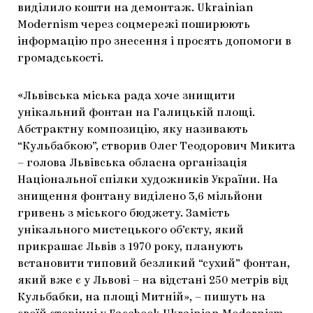
виділило кошти на демонтаж. Ukrainian
ЯК ПІДТРИМУВАТИ УКРАЇНСЬКЕ МИСТЕЦТВО
КНИЖКИ І ЖУРНАЛИ
ГАЛЕРЕЇ
Modernism через соцмережі поширюють
інформацію про знесення і просять допомоги в
МАРІУПОЛЬСЬКІ МАРГІНАЛІЇ
АРТЦЕНТРИ
громадськості.
CARPATHIAN CULT ПРО РІЗДВЯНІ СВЯТА
«Львівська міська рада хоче знищити
унікальний фонтан на Галицькій площі.
Абстрактну композицію, яку називають
“Кульбабкою”, створив Олег Теодорович Микита
– голова Львівська обласна організація
Національної спілки художників України. На
знищення фонтану виділено 3,6 мільйони
гривень з міського бюджету. Замість
унікального мистецького об’єкту, який
прикрашає Львів з 1970 року, планують
встановити типовий безликий “сухий” фонтан,
який вже є у Львові – на відстані 250 метрів від
Кульбабки, на площі Митній», – пишуть на