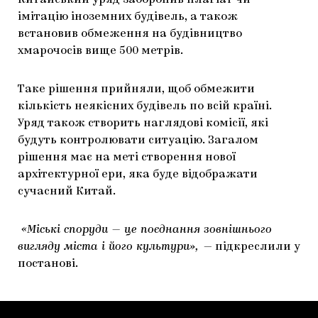
Китайський уряд заборонив плагіат чи
імітацію іноземних будівель, а також
ЯК ПІДТРИМУВАТИ УКРАЇНСЬКЕ МИСТЕЦТВО
КНИЖКИ І ЖУРНАЛИ
ГАЛЕРЕЇ
встановив обмеження на будівництво
МАРІУПОЛЬСЬКІ МАРГІНАЛІЇ
АРТЦЕНТРИ
хмарочосів вище 500 метрів.
CARPATHIAN CULT ПРО РІЗДВЯНІ СВЯТА
Таке рішення прийняли, щоб обмежити
кількість неякісних будівель по всій країні.
Уряд також створить наглядові комісії, які
будуть контролювати ситуацію. Загалом
рішення має на меті створення нової
архітектурної ери, яка буде відображати
сучасний Китай.
«Міські споруди — це поєднання зовнішнього
вигляду міста і його культури»,
— підкреслили у
постанові.