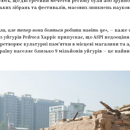
ють, що дві третини мечетей регіону були або зруйно
ьких зібрань та фестивалів, масових зникнень науков
али, але тепер вони бояться робити навіть це»,
— каже ф
 з уйгурів Рейчел Харріс припускає, що ASPI недооцін
ретворює культурні пам’ятки в місцеві магазини та 
країну населяє близько 9 мільйонів уйгурів — це найв