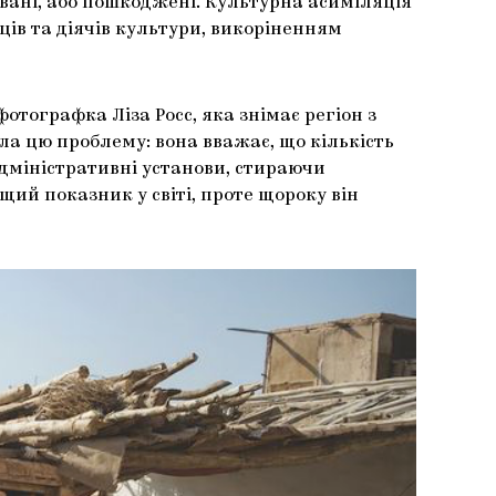
вані, або пошкоджені. Культурна асиміляція
ців та діячів культури, викоріненням
отографка Ліза Росс, яка знімає регіон з
ила цю проблему: вона вважає, що кількість
адміністративні установи, стираючи
ищий показник у світі, проте щороку він