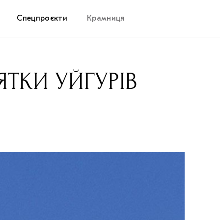
Спецпроєкти
Крамниця
Дослідницька платформа
ТКИ УЙГУРІВ
Запалення
Як підтримувати українське мистецтво
Маріупольські маргіналії
Carpathian Cult про різдвяні свята