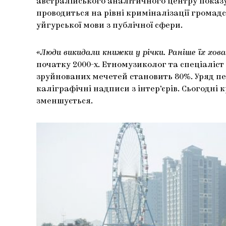
австралійського аналітичного центру показу
проводиться на рівні криміналізації громадс
уйгурської мови з публічної сфери.
«Люди викидали книжки у річки. Раніше їх хов
початку 2000-х. Етномузиколог та спеціаліст
зруйнованих мечетей становить 80%. Уряд пе
каліграфічні надписи з інтер’єрів. Сьогодні 
зменшується.