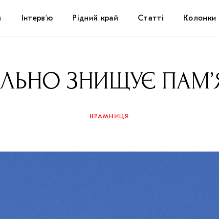
и
Інтерв’ю
Рідний край
Статті
Колонки
Художники
Фестивалі
Виставки
ЛЬНО ЗНИЩУЄ ПАМ’Я
Куратори
Самоорганізації
Коментарі
Архітектура
Освіта
Історії
КРАМНИЦЯ
Музика
Музеї
Конспекти
Кіно
Колекції
Книжки і журнали
Галереї
Артцентри