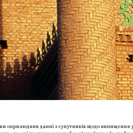
ики оприлюднив данні з супутників щодо винищення уй