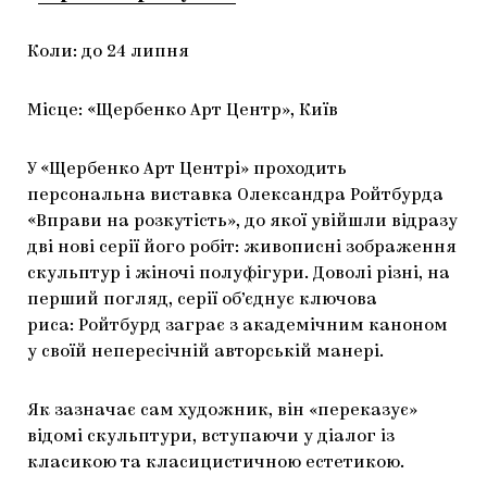
Коли: до 24 липня
Місце: «Щербенко Арт Центр», Київ
У «Щербенко Арт Центрі» проходить
персональна виставка Олександра Ройтбурда
«Вправи на розкутість», до якої увійшли відразу
дві нові серії його робіт: живописні зображення
скульптур і жіночі полуфігури. Доволі різні, на
перший погляд, серії об’єднує ключова
риса: Ройтбурд заграє з академічним каноном
у своїй непересічній авторській манері.
Як зазначає сам художник, він «переказує»
відомі скульптури, вступаючи у діалог із
класикою та класицистичною естетикою.