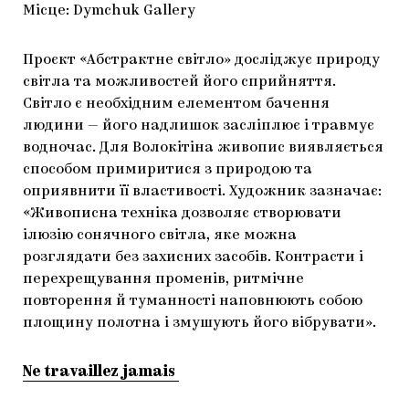
Місце: Dymchuk Gallery
Проєкт «Абстрактне світло» досліджує природу
світла та можливостей його сприйняття.
Світло є необхідним елементом бачення
людини — його надлишок засліплює і травмує
водночас. Для Волокітіна живопис виявляється
способом примиритися з природою та
оприявнити її властивості. Художник зазначає:
«Живописна техніка дозволяє створювати
ілюзію сонячного світла, яке можна
розглядати без захисних засобів. Контрасти і
перехрещування променів, ритмічне
повторення й туманності наповнюють собою
площину полотна і змушують його вібрувати».
Ne travaillez jamais