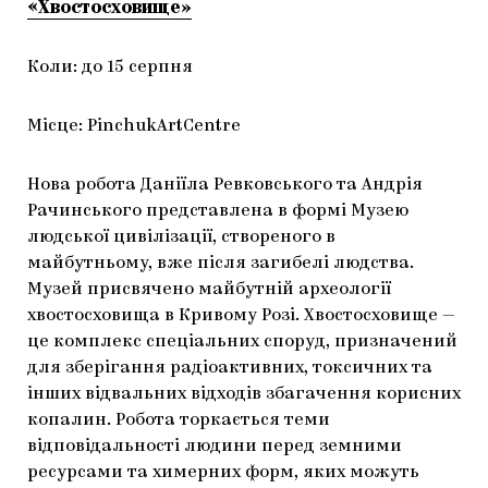
«Хвостосховище»
Коли: до 15 серпня
Місце: PinchukArtCentre
Нова робота Даніїла Ревковського та Андрія
Рачинського представлена в формі Музею
людської цивілізації, створеного в
майбутньому, вже після загибелі людства.
Музей присвячено майбутній археології
хвостосховища в Кривому Розі. Хвостосховище —
це комплекс спеціальних споруд, призначений
для зберігання радіоактивних, токсичних та
інших відвальних відходів збагачення корисних
копалин. Робота торкається теми
відповідальності людини перед земними
ресурсами та химерних форм, яких можуть