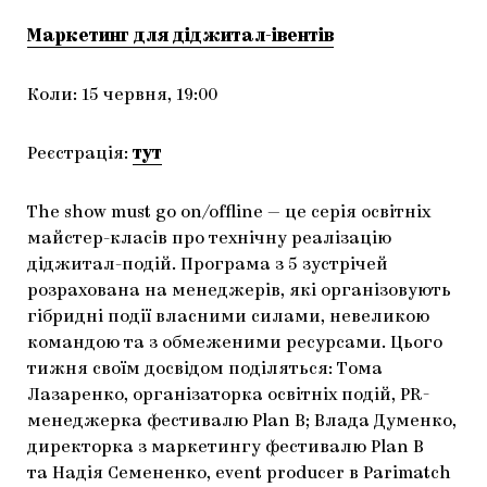
ЯК ПІДТРИМУВАТИ УКРАЇНСЬКЕ МИСТЕЦТВО
КНИЖКИ І ЖУРНАЛИ
ГАЛЕРЕЇ
Маркетинг для діджитал-івентів
МАРІУПОЛЬСЬКІ МАРГІНАЛІЇ
АРТЦЕНТРИ
Коли: 15 червня, 19:00
CARPATHIAN CULT ПРО РІЗДВЯНІ СВЯТА
Реєстрація:
тут
The show must go on/offline — це серія освітніх
майстер-класів про технічну реалізацію
діджитал-подiй. Програма з 5 зустрічей
розрахована на менеджерів, які організовують
гібридні події власними силами, невеликою
командою та з обмеженими ресурсами. Цього
тижня своїм досвідом поділяться: Тома
Лазаренко, організаторка освітніх подій, PR-
менеджерка фестивалю Plan B; Влада Думенко,
директорка з маркетингу фестивалю Plan B
та Надія Семененко, event producer в Parimatch