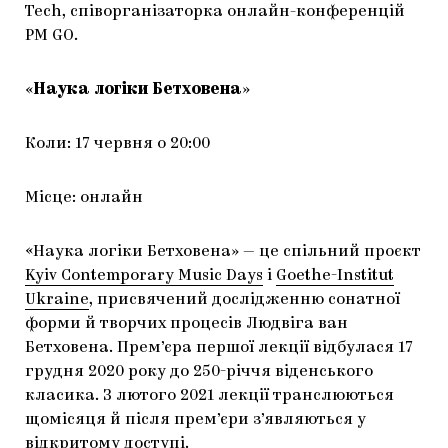
Tech, співорганізаторка онлайн-конференцій
PM GO.
«
Наука логіки Бетховена
»
Коли:
17 червня о 20:00
Місце: онлайн
«Наука логіки Бетховена» — це спільний проєкт
Kyiv Contemporary Music Days
і
Goethe-Institut
Ukraine
, присвячений дослідженню сонатної
форми й творчих процесів Людвіга ван
Бетховена. Прем’єра першої лекції відбулася 17
грудня 2020 року до 250-річчя віденського
класика. З лютого 2021 лекції транслюються
щомісяця й після прем’єри з’являються у
відкритому доступі.