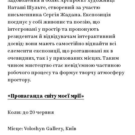
задоволення й болю. Артпроєкт художниці
Наташі Шульте, створений за участю
письменника Сергія Жадана. Експозиція
поєднує у собі живопис та поезію, що
інтегровані у простір та пропонують
резидентам й відвідувачам інтерактивний
досвід: вони мають самостійно віднайти всі
елементи експозиції, що розташовані як в
очевидних, так і у прихованих місцях. Таким
чином мистецтво стає невід’ємною частиною
робочого процесу та формує творчу атмосферу
простору.
«Пропаганда світу моєї мрії»
Коли: до 20 червня
Місце: Voloshyn Gallery, Київ