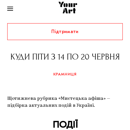
Підтримати
НОВИНИ
ІНТЕРВ’Ю
КУДИ ПІТИ З 14 ПО 20 ЧЕРВНЯ
ХУДОЖНИКИ
РІДНИЙ КРАЙ
ФЕСТИВАЛІ
КУРАТОРИ
КРАМНИЦЯ
СТАТТІ
САМООРГАНІЗАЦІЇ
АРХІТЕКТУРА
ВИСТАВКИ
КОЛОНКИ
Щотижнева рубрика «Мистецька афіша» —
КОМЕНТАРІ
МУЗИКА
ОСВІТА
СПЕЦПРОЄКТИ
підбірка актуальних подій в Україні.
ДОСЛІДНИЦЬКА ПЛАТФОРМА
ІСТОРІЇ
МУЗЕЇ
КІНО
КРАМНИЦЯ
ПОДІЇ
ЗАПАЛЕННЯ
КОНСПЕКТИ
КОЛЕКЦІЇ