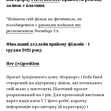
платформу
FILMFREEWAY
. Прийом та розгляд
заявок є платним.
*Подаючи свій фільм на фестиваль, ви
погоджуєтеся з
умовами подання та
регламентом
Docudays UA.
Фінальний дедлайн прийому фільмів – 1
грудня 2021 року
.
Her (ex)position
Проєкт Аукціонного дому «Корнерс» і Dofa fund
створений на підтримку жінок, які починають
свій шлях у мистецтві. Пілотний проєкт
розрахований на 1 рік. Для пропозиції виставки
варто надіслати 5-7 фото робіт, коротку
інформацію про авторку (й кураторку) і