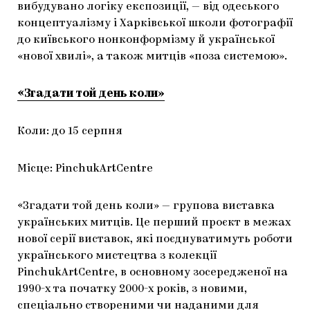
вибудувано логіку експозиції, — від одеського
концептуалізму і Харківської школи фотографії
до київського нонконформізму й української
«нової хвилі», а також митців «поза системою».
«Згадати той день коли»
Коли: до 15 серпня
Місце: PinchukArtCentre
«Згадати той день коли» — групова виставка
українських митців. Це перший проєкт в межах
нової серії виставок, які поєднуватимуть роботи
українського мистецтва з колекції
PinchukArtCentre, в основному зосередженої на
1990-х та початку 2000-х років, з новими,
спеціально створеними чи наданими для