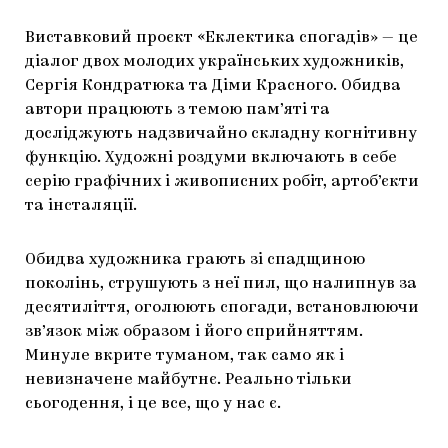
Виставковий проєкт «Еклектика спогадів» — це
діалог двох молодих українських художників,
Сергія Кондратюка та Діми Красного. Обидва
автори працюють з темою пам’яті та
досліджують надзвичайно складну когнітивну
функцію. Художні роздуми включають в себе
серію графічних і живописних робіт, артоб’єкти
та інсталяції.
Обидва художника грають зі спадщиною
поколінь, струшують з неї пил, що налипнув за
десятиліття, оголюють спогади, встановлюючи
зв’язок між образом і його сприйняттям.
Минуле вкрите туманом, так само як і
невизначене майбутнє. Реально тільки
сьогодення, і це все, що у нас є.