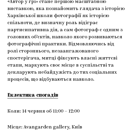
«Автор у грі» стане першою масштабною
виставкою, яка познайомить глядача з історією
Харківської школи фотографії як історією
спільноти, де визначну роль відіграє
партисипативна дія, а сам фотограф є одним з
головних об’єктів, навколо якого розвиваються
фотографічні практики. Відмовляючись від
ролі стороннього, незаангажованого
спостерігача, митці фіксують власні життєві
етапи, маркують своє місце в суспільстві та
декларують небайдужість до тих соціальних
процесів, що відбуваються навколо.
Еклектика спогадів
Коли: 14 червня об 11:00 – 12:00
Місце: Avangarden gallery, Київ