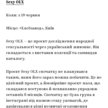
Sexy OLX
Коли: з 19 червня
Місце: «Хлєбзавод», Київ
Sexy OLX — це проєкт-дослідження народної
сексуальності через український живопис. Він
складається з виставки колекції та самвидав
каталогу.
Проєкт Sexy OLX спочатку не планувався
таким, яким його зараз можна побачити. Це не
цілісний проєкт, а ймовірніше проєкт-пазл, що
складався поступово й неквапливо упродовж
останніх 8 місяців. Спочатку це була група в
інстаграмі під назвою crazy yarmarok, де
архівувалися різні незвичні оголошення