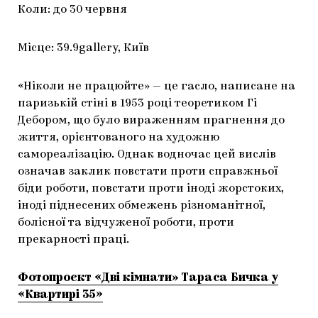
Коли: до 30 червня
Місце: 39.9gallery, Київ
«Ніколи не працюйте» — це гасло, написане на
паризькій стіні в 1953 році теоретиком Гі
Дебором, що було вираженням прагнення до
життя, орієнтованого на художню
самореалізацію. Однак водночас цей вислів
означав заклик повстати проти справжньої
біди роботи, повстати проти іноді жорстоких,
іноді піднесених обмежень різноманітної,
болісної та відчуженої роботи, проти
прекарності праці.
Фотопроєкт «Дві кімнати» Тараса Бичка у
«Квартирі 35»