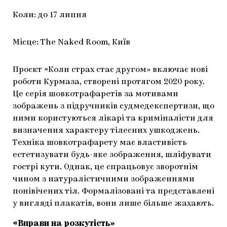
Коли: до 17 липня
Місце: The Naked Room, Київ
Проєкт «Коли страх стає другом» включає нові
роботи Курмаза, створені протягом 2020 року.
Це серія шовкотрафаретів за мотивами
зображень з підручників судмедекспертизи, що
ними користуються лікарі та криміналісти для
визначення характеру тілесних ушкоджень.
Техніка шовкотрафарету має властивість
естетизувати будь-яке зображення, шліфувати
гострі кути. Однак, це спрацьовує зворотнім
чином з натуралістичними зображеннями
понівічених тіл. Формалізовані та представлені
у вигляді плакатів, вони лише більше жахають.
«​
Вправи на розкутість
»