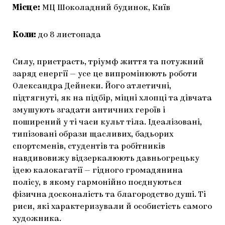
Місце:
МЦ Шоколадний будинок, Київ
Коли:
до 8 листопада
Силу, пристрасть, тріумф життя та потужний
заряд енергії — усе це випромінюють роботи
Олександра Дейнеки. Його атлетичні,
підтягнуті, як на підбір, міцні хлопці та дівчата
змушують згадати античних героїв і
поширений у ті часи культ тіла. Ідеалізовані,
типізовані образи щасливих, бадьорих
спортсменів, студентів та робітників
навдивовижу відзеркалюють давньогрецьку
ідею калокагатії — гідного громадянина
полісу, в якому гармонійно поєднуються
фізична досконалість та благородство душі. Ті
риси, які характеризували й особистість самого
художника.