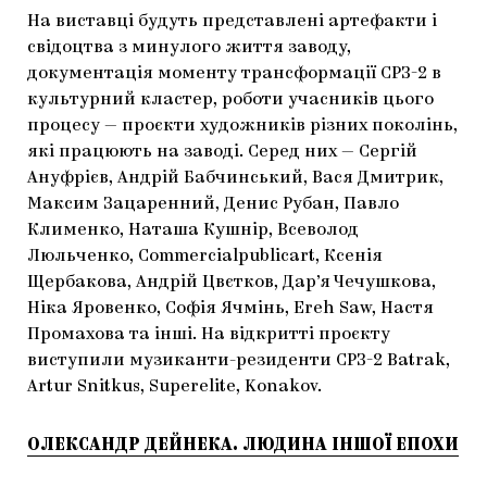
На виставці будуть представлені артефакти і
свідоцтва з минулого життя заводу,
документація моменту трансформації СРЗ-2 в
культурний кластер, роботи учасників цього
процесу — проєкти художників різних поколінь,
які працюють на заводі. Серед них — Сергій
Ануфрієв, Андрій Бабчинський, Вася Дмитрик,
Максим Зацаренний, Денис Рубан, Павло
Клименко, Наташа Кушнір, Всеволод
Люльченко, Commercialpublicart, Ксенія
Щербакова, Андрій Цвєтков, Дар’я Чечушкова,
Ніка Яровенко, Софія Ячмінь, Ereh Saw, Настя
Промахова та інші. На відкритті проєкту
виступили музиканти-резиденти СРЗ-2 Batrak,
Artur Snitkus, Superelite, Konakov.
ОЛЕКСАНДР ДЕЙНЕКА. ЛЮДИНА ІНШОЇ ЕПОХИ