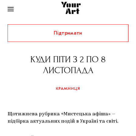
Підтримати
НОВИНИ
ІНТЕРВ’Ю
КУДИ ПІТИ З 2 ПО 8
ХУДОЖНИКИ
ЛИСТОПАДА
РІДНИЙ КРАЙ
ФЕСТИВАЛІ
КУРАТОРИ
СТАТТІ
КРАМНИЦЯ
САМООРГАНІЗАЦІЇ
АРХІТЕКТУРА
ВИСТАВКИ
КОЛОНКИ
КОМЕНТАРІ
МУЗИКА
ОСВІТА
СПЕЦПРОЄКТИ
Щотижнева рубрика «Мистецька афіша» —
ДОСЛІДНИЦЬКА ПЛАТФОРМА
ІСТОРІЇ
МУЗЕЇ
КІНО
підбірка актуальних подій в Україні та світі.
КРАМНИЦЯ
ЗАПАЛЕННЯ
КОНСПЕКТИ
КОЛЕКЦІЇ