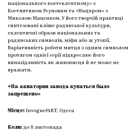
національного постеклектизму» з
Костянтином Рєуновим та «Нацпром» з
Миколою Маценком. У його творчій практиці
синтезовані кліше радянської культури,
еклектичні образи національних та
радянських символів, міфи або ж утопії.
Варіативність роботи митця з одним символом
протягом однієї серії підкреслює його
винахідливість як живописця й не може не
вражати.
«На акватории завода купаться было
запрещено»
Місце:
Invogue#ART, Одеса
Коли:
до 8 листопада