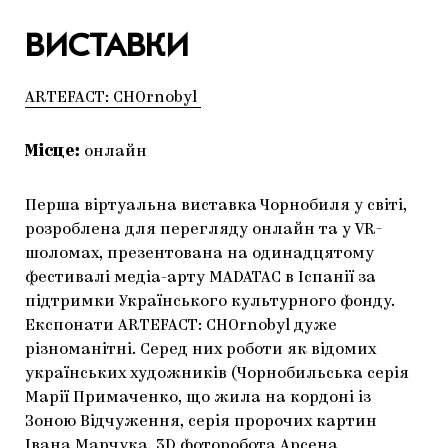
ВИСТАВКИ
ARTEFACT: CHOrnobyl
Місце:
онлайн
Перша віртуальна виставка Чорнобиля у світі,
розроблена для перегляду онлайн та у VR-
шоломах, презентована на одинадцятому
фестивалі медіа-арту MADATAC в Іспанії за
підтримки Українського культурного фонду.
Експонати ARTEFACT: CHOrnobyl дуже
різноманітні. Серед них роботи як відомих
українських художників (Чорнобильська серія
Марії Примаченко, що жила на кордоні із
Зоною Відчуження, серія пророчих картин
Івана Марчука, 3D фоторобота Арсена