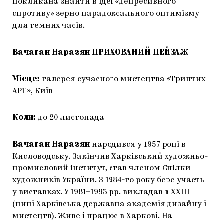
покликана знайти в ідеї «депресивного
спротиву» зерно парадоксального оптимізму
для темних часів.
Вачаган Наразян ПРИХОВАНИЙ ПЕЙЗАЖ
Місце:
галерея сучасного мистецтва «Триптих
АРТ», Київ
Коли:
до 20 листопада
Вачаган Наразян
народився у 1957 році в
Кисловодську. Закінчив Харківський художньо-
промисловий інститут, став членом Спілки
художників України. З 1984-го року бере участь
у виставках. У 1981–1993 рр. викладав в ХХПІ
(нині Харківська державна академія дизайну і
мистецтв). Живе і працює в Харкові. На