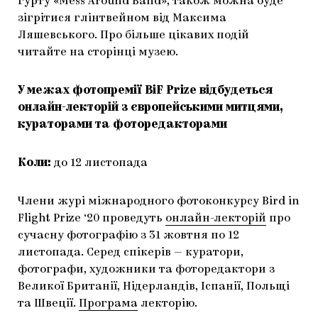
гурту «Mess Around Band», також можна буде
зігрітися глінтвейном від Максима
Ляшевського. Про більше цікавих подій
читайте на сторінці музею.
У межах фотопремії BiF Prize відбудеться
онлайн-лекторій з європейськими митцями,
кураторами та фоторедакторами
Коли:
до 12 листопада
Члени журі міжнародного фотоконкурсу Bird in
Flight Prize ‘20 проведуть
онлайн-лекторій
про
сучасну фотографію з 31 жовтня по 12
листопада. Серед спікерів — куратори,
фотографи, художники та фоторедактори з
Великої Британії, Нідерландів, Іспанії, Польщі
та Швеції.
Програма
лекторію.