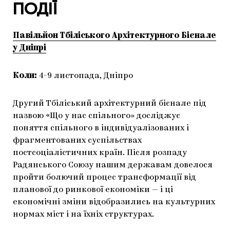
ПОДІЇ
ЯК ПІДТРИМУВАТИ УКРАЇНСЬКЕ МИСТЕЦТВО
КНИЖКИ І ЖУРНАЛИ
ГАЛЕРЕЇ
МАРІУПОЛЬСЬКІ МАРГІНАЛІЇ
АРТЦЕНТРИ
Павільйон Тбіліського Архітектурного Бієнале
у Дніпрі
CARPATHIAN CULT ПРО РІЗДВЯНІ СВЯТА
Коли:
4-9 листопада, Дніпро
Другий Тбіліський архітектурний бієнале під
назвою «Що у нас спільного» досліджує
поняття спільного в індивідуалізованих і
фрагментованих суспільствах
постсоціалістичних країн. Після розпаду
Радянського Союзу нашим державам довелося
пройти болючий процес трансформації від
планової до ринкової економіки — і ці
економічні зміни відобразились на культурних
нормах міст і на їхніх структурах.