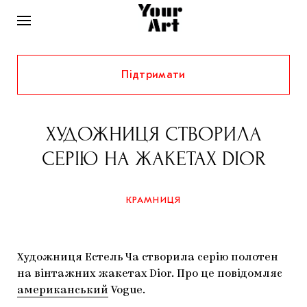
Підтримати
НОВИНИ
ІНТЕРВ’Ю
ХУДОЖНИЦЯ СТВОРИЛА
ХУДОЖНИКИ
СЕРІЮ НА ЖАКЕТАХ DIOR
РІДНИЙ КРАЙ
ФЕСТИВАЛІ
КУРАТОРИ
СТАТТІ
КРАМНИЦЯ
САМООРГАНІЗАЦІЇ
АРХІТЕКТУРА
ВИСТАВКИ
КОЛОНКИ
КОМЕНТАРІ
МУЗИКА
ОСВІТА
СПЕЦПРОЄКТИ
Художниця Естель Ча створила серію полотен
ДОСЛІДНИЦЬКА ПЛАТФОРМА
ІСТОРІЇ
МУЗЕЇ
КІНО
на вінтажних жакетах Dior. Про це повідомляє
КРАМНИЦЯ
американський
Vogue.
ЗАПАЛЕННЯ
КОНСПЕКТИ
КОЛЕКЦІЇ