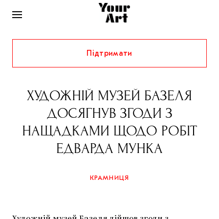
Підтримати
НОВИНИ
ІНТЕРВ’Ю
ХУДОЖНІЙ МУЗЕЙ БАЗЕЛЯ
ХУДОЖНИКИ
ДОСЯГНУВ ЗГОДИ З
РІДНИЙ КРАЙ
ФЕСТИВАЛІ
КУРАТОРИ
НАЩАДКАМИ ЩОДО РОБІТ
СТАТТІ
ЕДВАРДА МУНКА
САМООРГАНІЗАЦІЇ
АРХІТЕКТУРА
ВИСТАВКИ
КОЛОНКИ
КОМЕНТАРІ
МУЗИКА
ОСВІТА
СПЕЦПРОЄКТИ
КРАМНИЦЯ
ДОСЛІДНИЦЬКА ПЛАТФОРМА
ІСТОРІЇ
МУЗЕЇ
КІНО
КРАМНИЦЯ
ЗАПАЛЕННЯ
КОНСПЕКТИ
КОЛЕКЦІЇ