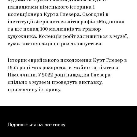
Художній музей Базеля дійшов згоди з
нащадками німецького історика і
ЯК ПІДТРИМУВАТИ УКРАЇНСЬКЕ МИСТЕЦТВО
КНИЖКИ І ЖУРНАЛИ
ГАЛЕРЕЇ
колекціонера Курта Глезера. Сьогодні в
МАРІУПОЛЬСЬКІ МАРГІНАЛІЇ
АРТЦЕНТРИ
інституції зберігається літографія «Мадонна»
та ще понад 100 малюнків та гравюр
CARPATHIAN CULT ПРО РІЗДВЯНІ СВЯТА
художника. Колекція робіт залишиться в музеї,
сума компенсації не розголошується.
Історик єврейського походження Курт Глезер в
1933 році мав розпродати майно та тікати з
Німеччини. У 2022 році нащадки Глезера
спільно з музеєм проведуть виставку,
присвячену історику.
Підпишіться на розсилку