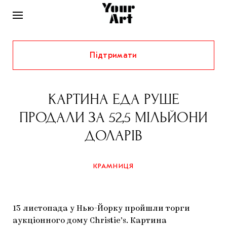
Підтримати
НОВИНИ
ІНТЕРВ’Ю
КАРТИНА ЕДА РУШЕ
ХУДОЖНИКИ
ПРОДАЛИ ЗА 52,5 МІЛЬЙОНИ
РІДНИЙ КРАЙ
ФЕСТИВАЛІ
КУРАТОРИ
ДОЛАРІВ
СТАТТІ
САМООРГАНІЗАЦІЇ
АРХІТЕКТУРА
ВИСТАВКИ
КОЛОНКИ
КРАМНИЦЯ
КОМЕНТАРІ
МУЗИКА
ОСВІТА
СПЕЦПРОЄКТИ
ДОСЛІДНИЦЬКА ПЛАТФОРМА
ІСТОРІЇ
МУЗЕЇ
КІНО
КРАМНИЦЯ
13 листопада у Нью-Йорку пройшли торги
ЗАПАЛЕННЯ
КОНСПЕКТИ
КОЛЕКЦІЇ
аукціонного дому Christie’s. Картина