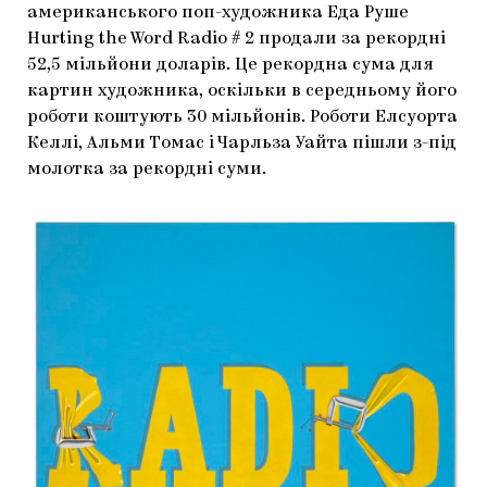
американського поп-художника Еда Руше
ЯК ПІДТРИМУВАТИ УКРАЇНСЬКЕ МИСТЕЦТВО
КНИЖКИ І ЖУРНАЛИ
ГАЛЕРЕЇ
Hurting the Word Radio # 2 продали за рекордні
52,5 мільйони доларів. Це рекордна сума для
МАРІУПОЛЬСЬКІ МАРГІНАЛІЇ
АРТЦЕНТРИ
картин художника, оскільки в середньому його
роботи коштують 30 мільйонів. Роботи Елсуорта
CARPATHIAN CULT ПРО РІЗДВЯНІ СВЯТА
Келлі, Альми Томас і Чарльза Уайта пішли з-під
молотка за рекордні суми.