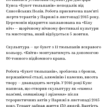
Почавлася установка скульптури Джеффа
ЯК ПІДТРИМУВАТИ УКРАЇНСЬКЕ МИСТЕЦТВО
КНИЖКИ І ЖУРНАЛИ
ГАЛЕРЕЇ
Кунса «Букет тюльпанів» неподалік від
Єлисейських Полів. Робота присвячена пам’яті
МАРІУПОЛЬСЬКІ МАРГІНАЛІЇ
АРТЦЕНТРИ
жертв терактів у Парижі в листопаді 2015 року.
Церемонія відкриття запланована на «Білу
CARPATHIAN CULT ПРО РІЗДВЯНІ СВЯТА
ніч» — щорічному нічному фестивалі культури
та мистецтва, який відбудеться 5 жовтня.
Скульптура — це букет з 11 тюльпанів яскравого
кольору. «Квіти» монтуватимуть за допомогою
80-тонного підйомного крана.
Робота «Букет тюльпанів», зроблена з бронзи,
нержавіючої сталі, алюмінію і каменю, висота
твору — дванадцять метрів. У 2016 році Кунс
написав, що створив скульптуру як
«символ
пам’яті, оптимізму і зцілення»
після
терористичних актів у Парижі в листопаді 2015
року. Теракт забрав життя 130 людей. Вартість