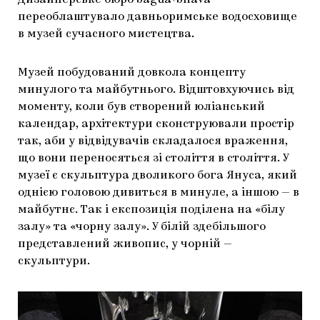
Дизайнерське бюро bagua+bhava
ЯК ПІДТРИМУВАТИ УКРАЇНСЬКЕ МИСТЕЦТВО
КНИЖКИ І ЖУРНАЛИ
ГАЛЕРЕЇ
переоблаштувало давньоримське водосховище
в музей сучасного мистецтва.
МАРІУПОЛЬСЬКІ МАРГІНАЛІЇ
АРТЦЕНТРИ
Музей побудований довкола концепту
CARPATHIAN CULT ПРО РІЗДВЯНІ СВЯТА
минулого та майбутнього. Відштовхуючись від
моменту, коли був створений юліанський
календар, архітектури сконструювали простір
так, аби у відвідувачів складалося враження,
що вони переносяться зі століття в століття. У
музеї є скульптура дволикого бога Януса, який
однією головою дивиться в минуле, а іншою — в
майбутнє. Так і експозиція поділена на «білу
залу» та «чорну залу». У білій здебільшого
представлений живопис, у чорній —
скульптури.