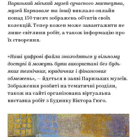
Паризький міський музей сучасного мистецтва,
ЯК ПІДТРИМУВАТИ УКРАЇНСЬКЕ МИСТЕЦТВО
КНИЖКИ І ЖУРНАЛИ
ГАЛЕРЕЇ
музей Карнавале та інші)
виклало онлайн
понад 150 тисяч зображень об’єктів своїх
МАРІУПОЛЬСЬКІ МАРГІНАЛІЇ
АРТЦЕНТРИ
колекцій. Тепер кожен може завантажити не
лише світлини робіт, а також інформацію про
CARPATHIAN CULT ПРО РІЗДВЯНІ СВЯТА
їх створення.
«Наші цифрові файли знаходяться у вільному
доступі й можуть бути використані без будь-
яких технічних, юридичних і фінансових
обмежень»,
— йдеться в заяві Паризьких музеїв.
Зображення розбиті на тематичні розділи,
також на сайті організована віртуальна
виставка робіт з Будинку Віктора Гюго.