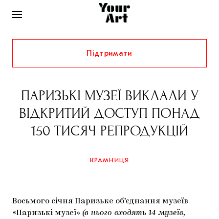
Підтримати
НОВИНИ
ІНТЕРВ’Ю
ПАРИЗЬКІ МУЗЕЇ ВИКЛАЛИ У
ХУДОЖНИКИ
ВІДКРИТИЙ ДОСТУП ПОНАД
РІДНИЙ КРАЙ
ФЕСТИВАЛІ
КУРАТОРИ
150 ТИСЯЧ РЕПРОДУКЦІЙ
СТАТТІ
САМООРГАНІЗАЦІЇ
АРХІТЕКТУРА
ВИСТАВКИ
КОЛОНКИ
КРАМНИЦЯ
КОМЕНТАРІ
МУЗИКА
ОСВІТА
СПЕЦПРОЄКТИ
ДОСЛІДНИЦЬКА ПЛАТФОРМА
ІСТОРІЇ
МУЗЕЇ
КІНО
КРАМНИЦЯ
Восьмого січня Паризьке об’єднання музеїв
ЗАПАЛЕННЯ
КОНСПЕКТИ
КОЛЕКЦІЇ
«Паризькі музеї»
(в нього входять 14 музеїв,