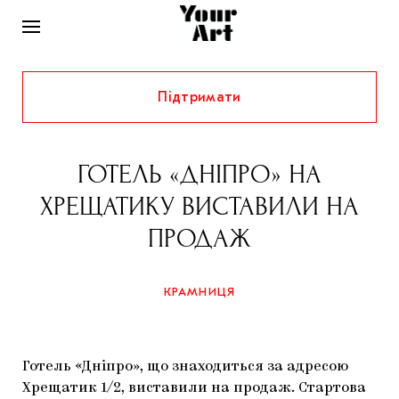
Підтримати
НОВИНИ
ІНТЕРВ’Ю
ГОТЕЛЬ «ДНІПРО» НА
ХУДОЖНИКИ
ХРЕЩАТИКУ ВИСТАВИЛИ НА
РІДНИЙ КРАЙ
ФЕСТИВАЛІ
КУРАТОРИ
ПРОДАЖ
СТАТТІ
САМООРГАНІЗАЦІЇ
АРХІТЕКТУРА
ВИСТАВКИ
КОЛОНКИ
КРАМНИЦЯ
КОМЕНТАРІ
МУЗИКА
ОСВІТА
СПЕЦПРОЄКТИ
ДОСЛІДНИЦЬКА ПЛАТФОРМА
ІСТОРІЇ
МУЗЕЇ
КІНО
КРАМНИЦЯ
Готель «Дніпро», що знаходиться за адресою
ЗАПАЛЕННЯ
КОНСПЕКТИ
КОЛЕКЦІЇ
Хрещатик 1/2, виставили на продаж. Стартова