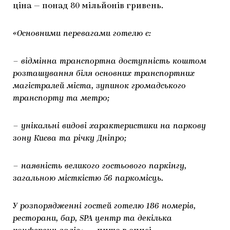
ціна — понад 80 мільйонів гривень.
ЯК ПІДТРИМУВАТИ УКРАЇНСЬКЕ МИСТЕЦТВО
КНИЖКИ І ЖУРНАЛИ
ГАЛЕРЕЇ
«Основними перевагами готелю є:
МАРІУПОЛЬСЬКІ МАРГІНАЛІЇ
АРТЦЕНТРИ
CARPATHIAN CULT ПРО РІЗДВЯНІ СВЯТА
– відмінна транспортна доступність коштом
розташування біля основних транспортних
магістралей міста, зупинок громадського
транспорту та метро;
– унікальні видові характеристики на паркову
зону Києва та річку Дніпро;
– наявність великого гостьового паркінгу,
загальною місткістю 56 паркомісць.
У розпорядженні гостей готелю 186 номерів,
ресторани, бар, SPA центр та декілька