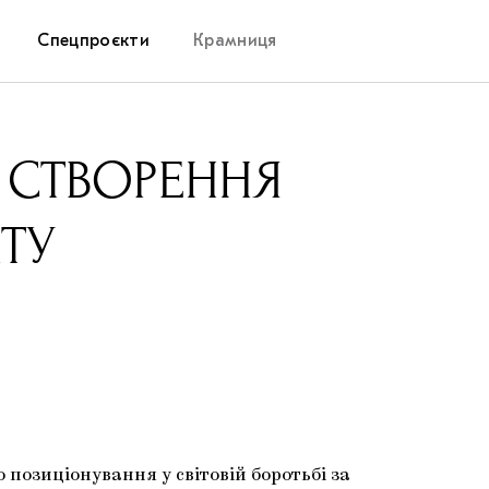
Спецпроєкти
Крамниця
Дослідницька платформа
 СТВОРЕННЯ
Запалення
ТУ
Як підтримувати українське мистецтво
Маріупольські маргіналії
Carpathian Cult про різдвяні свята
позиціонування у світовій боротьбі за