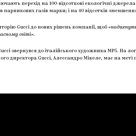
ючають перехід на 100-відсоткові екологічні джерела е
 парникових газів марки; і на 40 відсотків зменшенн
орію Gucci до нових рішень компанії, щоб
«надихнути
асному світі».
Gucci звернувся до італійського художника MP5. На лог
ого директора Gucci, Алессандро Мікеле, має на меті