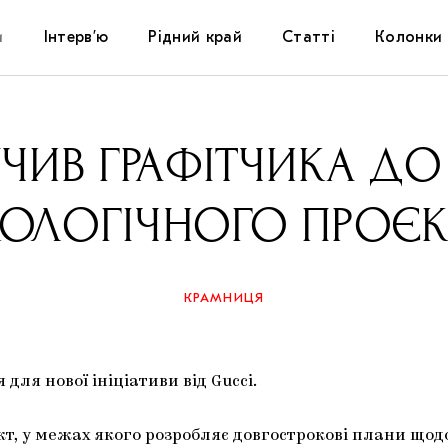
и
Інтерв’ю
Рідний край
Статті
Колонки
Художники
Фестивалі
Виставки
УЧИВ ГРАФІТЧИКА ДО
Куратори
Самоорганізації
Коментарі
КОЛОГІЧНОГО ПРОЄК
Архітектура
Освіта
Історії
Музика
Музеї
Конспекти
КРАМНИЦЯ
Кіно
Колекції
Книжки і журнали
ля нової ініціативи від Gucci.
Галереї
, у межах якого розробляє довгострокові плани щодо 
Артцентри