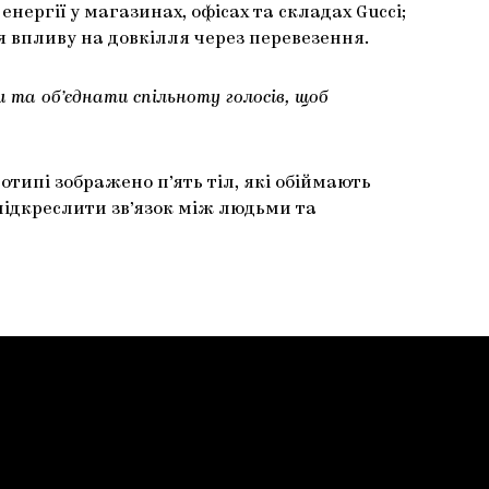
нергії у магазинах, офісах та складах Gucci;
я впливу на довкілля через перевезення.
 та об’єднати спільноту голосів, щоб
отипі зображено п’ять тіл, які обіймають
 підкреслити зв’язок між людьми та