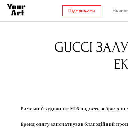
Новин
Підтримати
GUCCI ЗАЛ
Е
Римський художник MP5 надасть зображення д
Бренд одягу започаткував благодійний проєкт