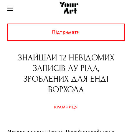
Підтримати
НОВИНИ
ІНТЕРВ’Ю
ЗНАЙШЛИ 12 НЕВІДОМИХ
ХУДОЖНИКИ
ЗАПИСІВ ЛУ РІДА,
РІДНИЙ КРАЙ
ФЕСТИВАЛІ
КУРАТОРИ
ЗРОБЛЕНИХ ДЛЯ ЕНДІ
СТАТТІ
ВОРХОЛА
САМООРГАНІЗАЦІЇ
АРХІТЕКТУРА
ВИСТАВКИ
КОЛОНКИ
КОМЕНТАРІ
МУЗИКА
ОСВІТА
СПЕЦПРОЄКТИ
КРАМНИЦЯ
ДОСЛІДНИЦЬКА ПЛАТФОРМА
ІСТОРІЇ
МУЗЕЇ
КІНО
КРАМНИЦЯ
ЗАПАЛЕННЯ
КОНСПЕКТИ
КОЛЕКЦІЇ