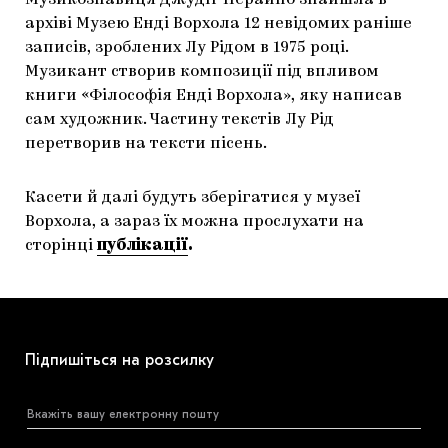
Музикознавиця Джудіт Перайно знайшла в
архіві Музею Енді Ворхола 12 невідомих раніше
ЯК ПІДТРИМУВАТИ УКРАЇНСЬКЕ МИСТЕЦТВО
КНИЖКИ І ЖУРНАЛИ
ГАЛЕРЕЇ
записів, зроблених Лу Рідом в 1975 році.
МАРІУПОЛЬСЬКІ МАРГІНАЛІЇ
АРТЦЕНТРИ
Музикант створив композиції під впливом
книги «Філософія Енді Ворхола», яку написав
CARPATHIAN CULT ПРО РІЗДВЯНІ СВЯТА
сам художник. Частину текстів Лу Рід
перетворив на тексти пісень.
Касети й далі будуть зберігатися у музеї
Ворхола, а зараз їх можна прослухати на
сторінці
публікації
.
Підпишіться на розсилку