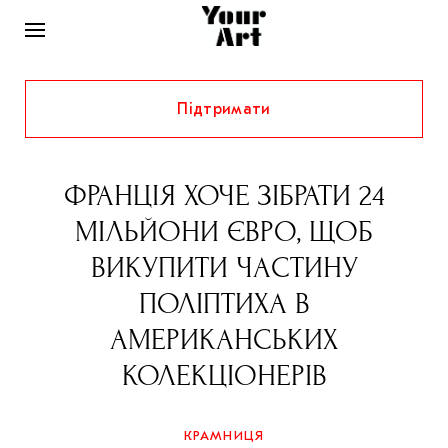
Підтримати
НОВИНИ
ІНТЕРВ’Ю
ФРАНЦІЯ ХОЧЕ ЗІБРАТИ 24
ХУДОЖНИКИ
МІЛЬЙОНИ ЄВРО, ЩОБ
РІДНИЙ КРАЙ
ФЕСТИВАЛІ
КУРАТОРИ
ВИКУПИТИ ЧАСТИНУ
СТАТТІ
ПОЛІПТИХА В
САМООРГАНІЗАЦІЇ
АРХІТЕКТУРА
ВИСТАВКИ
КОЛОНКИ
АМЕРИКАНСЬКИХ
КОМЕНТАРІ
МУЗИКА
ОСВІТА
СПЕЦПРОЄКТИ
КОЛЕКЦІОНЕРІВ
ДОСЛІДНИЦЬКА ПЛАТФОРМА
ІСТОРІЇ
МУЗЕЇ
КІНО
КРАМНИЦЯ
ЗАПАЛЕННЯ
КОНСПЕКТИ
КОЛЕКЦІЇ
КРАМНИЦЯ