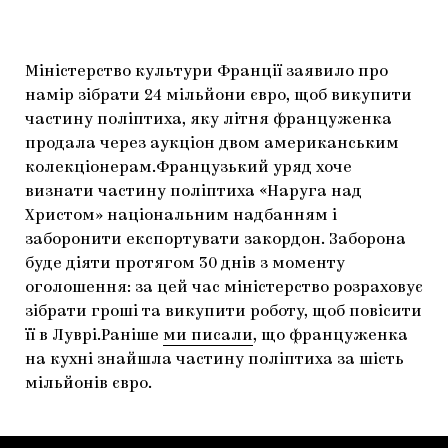
ЯК ПІДТРИМУВАТИ УКРАЇНСЬКЕ МИСТЕЦТВО
КНИЖКИ І ЖУРНАЛИ
ГАЛЕРЕЇ
МАРІУПОЛЬСЬКІ МАРГІНАЛІЇ
АРТЦЕНТРИ
Міністерство культури Франції заявило про
намір зібрати 24 мільйони євро, щоб викупити
CARPATHIAN CULT ПРО РІЗДВЯНІ СВЯТА
частину поліптиха, яку літня француженка
продала через аукціон двом американським
колекціонерам.Французький уряд хоче
визнати частину поліптиха «Наруга над
Христом» національним надбанням і
заборонити експортувати закордон. Заборона
буде діяти протягом 30 днів з моменту
оголошення: за цей час міністерство розраховує
зібрати гроші та викупити роботу, щоб повісити
її в Луврі.Раніше
ми писали
, що француженка
на кухні знайшла частину поліптиха за шість
мільйонів євро.