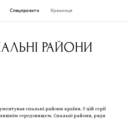
Спецпроєкти
Крамниця
Дослідницька платформа
ПАЛЬНІ РАЙОНИ
Запалення
Як підтримувати українське мистецтво
Маріупольські маргіналії
Carpathian Cult про різдвяні свята
ментував спальні райони країни. У цій серії
олишнім середовищем. Спальні райони, ряди