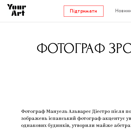
Новин
Підтримати
ФОТОГРАФ ЗРО
Фотограф Мануель Альварес Діестро після пої
зображень іспанський фотограф акцентує ув
однакових будинків, утворили майже абстра