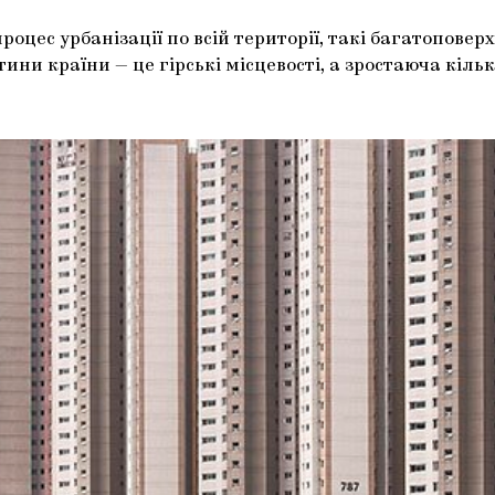
оцес урбанізації по всій території, такі багатопове
тини країни — це гірські місцевості, а зростаюча кіл