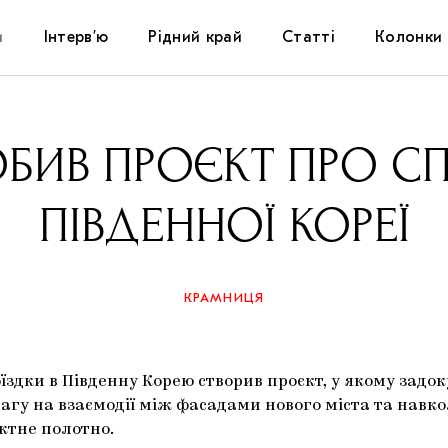
и
Інтерв’ю
Рідний край
Статті
Колонки
Художники
Фестивалі
Виставки
БИВ ПРОЄКТ ПРО С
Куратори
Самоорганізації
Коментарі
ПІВДЕННОЇ КОРЕЇ
Архітектура
Освіта
Історії
Музика
Музеї
Конспекти
КРАМНИЦЯ
Кіно
Колекції
Книжки і журнали
здки в Південну Корею створив проєкт, у якому задоку
Галереї
агу на взаємодії між фасадами нового міста та навк
ктне полотно.
Артцентри