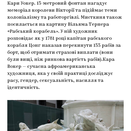
Кари Уокер. 13-метровий фонтан нагадує
ЯК ПІДТРИМУВАТИ УКРАЇНСЬКЕ МИСТЕЦТВО
КНИЖКИ І ЖУРНАЛИ
ГАЛЕРЕЇ
меморіал королеви Вікторії та підіймає теми
колоніалізму та работоргівлі. Мисткиня також
МАРІУПОЛЬСЬКІ МАРГІНАЛІЇ
АРТЦЕНТРИ
посилається на картину Вільяма Тернера
«Рабський корабель». У ній художник
CARPATHIAN CULT ПРО РІЗДВЯНІ СВЯТА
розповідає як у 1781 році капітан рабського
корабля Цонг наказав перекинути 133 рабів за
борт, щоб отримати страхові виплати (вони
були вищі, ніж ринкова вартість рабів).Кара
Вокер — сучасна афроамериканська
художниця, яка у своїй практиці досліджує
расу, гендер, сексуальність, насилля та
ідентичність.