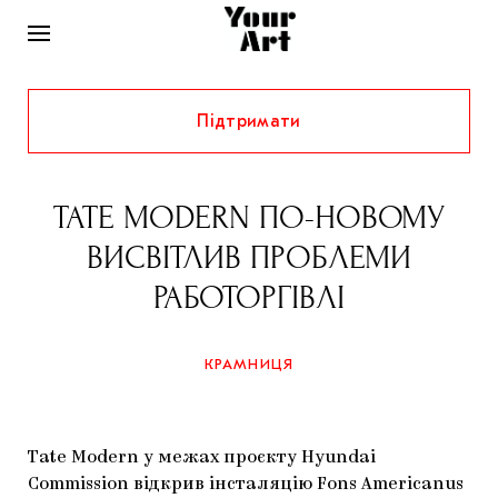
Підтримати
НОВИНИ
ІНТЕРВ’Ю
TATE MODERN ПО-НОВОМУ
ХУДОЖНИКИ
ВИСВІТЛИВ ПРОБЛЕМИ
РІДНИЙ КРАЙ
ФЕСТИВАЛІ
КУРАТОРИ
РАБОТОРГІВЛІ
СТАТТІ
САМООРГАНІЗАЦІЇ
АРХІТЕКТУРА
ВИСТАВКИ
КОЛОНКИ
КРАМНИЦЯ
КОМЕНТАРІ
МУЗИКА
ОСВІТА
СПЕЦПРОЄКТИ
ДОСЛІДНИЦЬКА ПЛАТФОРМА
ІСТОРІЇ
МУЗЕЇ
КІНО
КРАМНИЦЯ
Tate Modern у межах проєкту Hyundai
ЗАПАЛЕННЯ
КОНСПЕКТИ
КОЛЕКЦІЇ
Commission відкрив інсталяцію Fons Americanus