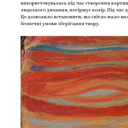
використовувалась під час створення картини 
людського дихання, погіршує колір. Під час
Це дозволило встановити, що світло мало впл
безпечні умови зберігання твору.