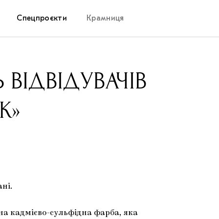
Спецпроєкти
Крамниця
Дослідницька платформа
 ВІДВІДУВАЧІВ
Запалення
К»
Як підтримувати українське мистецтво
Маріупольські маргіналії
Carpathian Cult про різдвяні свята
ані.
на кадмієво-сульфідна фарба, яка