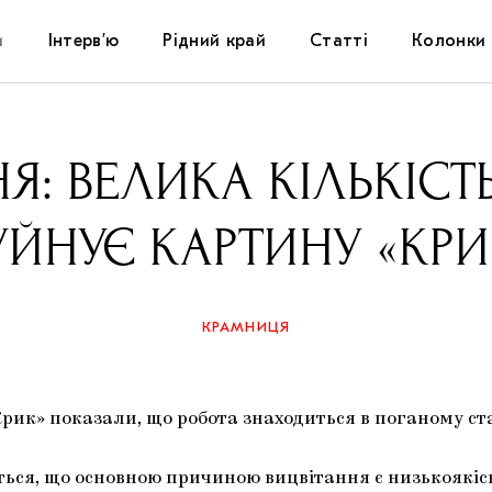
и
Інтерв’ю
Рідний край
Статті
Колонки
Художники
Фестивалі
Виставки
 ВЕЛИКА КІЛЬКІСТЬ
Куратори
Самоорганізації
Коментарі
УЙНУЄ КАРТИНУ «КРИ
Архітектура
Освіта
Історії
Музика
Музеї
Конспекти
КРАМНИЦЯ
Кіно
Колекції
Книжки і журнали
рик» показали, що робота знаходиться в поганому ст
Галереї
ється, що основною причиною вицвітання є низькоякіс
Артцентри