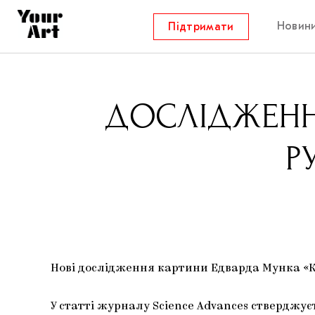
Новин
Підтримати
ДОСЛІДЖЕННЯ:
Р
Нові дослідження картини Едварда Мунка «К
У статті журналу Science Advances стверджу