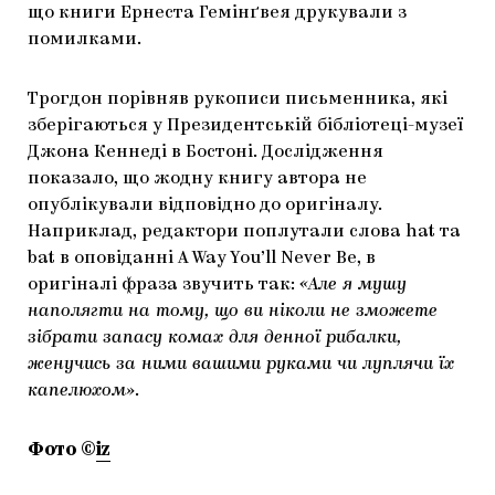
що книги Ернеста Гемінґвея друкували з
ЯК ПІДТРИМУВАТИ УКРАЇНСЬКЕ МИСТЕЦТВО
КНИЖКИ І ЖУРНАЛИ
ГАЛЕРЕЇ
помилками.
МАРІУПОЛЬСЬКІ МАРГІНАЛІЇ
АРТЦЕНТРИ
Трогдон порівняв рукописи письменника, які
CARPATHIAN CULT ПРО РІЗДВЯНІ СВЯТА
зберігаються у Президентській бібліотеці-музеї
Джона Кеннеді в Бостоні. Дослідження
показало, що жодну книгу автора не
опублікували відповідно до оригіналу.
Наприклад, редактори поплутали слова hat та
bat в оповіданні A Way You’ll Never Be, в
оригіналі фраза звучить так:
«Але я мушу
наполягти на тому, що ви ніколи не зможете
зібрати запасу комах для денної рибалки,
женучись за ними вашими руками чи луплячи їх
капелюхом»
.
Фото ©
iz