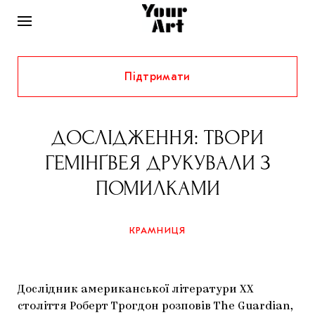
Підтримати
НОВИНИ
ІНТЕРВ’Ю
ДОСЛІДЖЕННЯ: ТВОРИ
ХУДОЖНИКИ
ГЕМІНҐВЕЯ ДРУКУВАЛИ З
РІДНИЙ КРАЙ
ФЕСТИВАЛІ
КУРАТОРИ
ПОМИЛКАМИ
СТАТТІ
САМООРГАНІЗАЦІЇ
АРХІТЕКТУРА
ВИСТАВКИ
КОЛОНКИ
КРАМНИЦЯ
КОМЕНТАРІ
МУЗИКА
ОСВІТА
СПЕЦПРОЄКТИ
ДОСЛІДНИЦЬКА ПЛАТФОРМА
ІСТОРІЇ
МУЗЕЇ
КІНО
КРАМНИЦЯ
Дослідник американської літератури XX
ЗАПАЛЕННЯ
КОНСПЕКТИ
КОЛЕКЦІЇ
століття Роберт Трогдон розповів The Guardian,