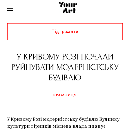
Підтримати
НОВИНИ
ІНТЕРВ’Ю
У КРИВОМУ РОЗІ ПОЧАЛИ
ХУДОЖНИКИ
РУЙНУВАТИ МОДЕРНІСТСЬКУ
РІДНИЙ КРАЙ
ФЕСТИВАЛІ
КУРАТОРИ
БУДІВЛЮ
СТАТТІ
САМООРГАНІЗАЦІЇ
АРХІТЕКТУРА
ВИСТАВКИ
КОЛОНКИ
КРАМНИЦЯ
КОМЕНТАРІ
МУЗИКА
ОСВІТА
СПЕЦПРОЄКТИ
ДОСЛІДНИЦЬКА ПЛАТФОРМА
ІСТОРІЇ
МУЗЕЇ
КІНО
КРАМНИЦЯ
У Кривому Розі модерністську будівлю Будинку
ЗАПАЛЕННЯ
КОНСПЕКТИ
КОЛЕКЦІЇ
культури гірників місцева влада планує