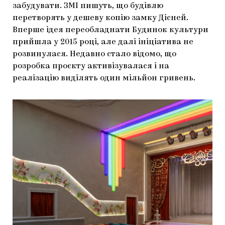
забудувати. ЗМІ пишуть, що будівлю
ЯК ПІДТРИМУВАТИ УКРАЇНСЬКЕ МИСТЕЦТВО
КНИЖКИ І ЖУРНАЛИ
ГАЛЕРЕЇ
перетворять у дешеву копію замку Дісней.
Вперше ідея переобладнати Будинок культури
МАРІУПОЛЬСЬКІ МАРГІНАЛІЇ
АРТЦЕНТРИ
прийшла у 2015 році, але далі ініціатива не
розвинулася. Недавно стало відомо, що
CARPATHIAN CULT ПРО РІЗДВЯНІ СВЯТА
розробка проєкту активізувалася і на
реалізацію виділять один мільйон гривень.