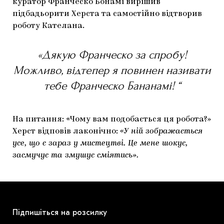
куратор Франческо Бонамі вирішив
підбадьорити Херста та самостійно відтворив
роботу Кателана.
«Дякую Франческо за спробу!
Можливо, відтепер я повинен називати
тебе Франческо Бананамі! “
На питання: «Чому вам подобається ця робота?»
Херст відповів лаконічно:
«У ній зображається
усе, що є зараз у мистецтві. Це мене шокує,
засмучує та змушує сміятись».
Підпишіться на розсилку