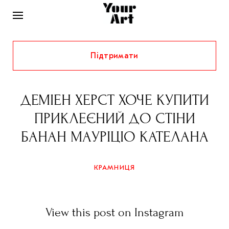
Підтримати
НОВИНИ
ІНТЕРВ’Ю
ДЕМІЕН ХЕРСТ ХОЧЕ КУПИТИ
ХУДОЖНИКИ
ПРИКЛЕЄНИЙ ДО СТІНИ
РІДНИЙ КРАЙ
ФЕСТИВАЛІ
КУРАТОРИ
БАНАН МАУРІЦІО КАТЕЛАНА
СТАТТІ
САМООРГАНІЗАЦІЇ
АРХІТЕКТУРА
ВИСТАВКИ
КОЛОНКИ
КРАМНИЦЯ
КОМЕНТАРІ
МУЗИКА
ОСВІТА
СПЕЦПРОЄКТИ
ДОСЛІДНИЦЬКА ПЛАТФОРМА
ІСТОРІЇ
МУЗЕЇ
КІНО
КРАМНИЦЯ
View this post on Instagram
ЗАПАЛЕННЯ
КОНСПЕКТИ
КОЛЕКЦІЇ