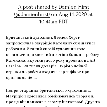
A post shared by Damien Hirst
ЯК ПІДТРИМУВАТИ УКРАЇНСЬКЕ МИСТЕЦТВО
КНИЖКИ І ЖУРНАЛИ
ГАЛЕРЕЇ
(@damienhirst)
on Aug 14, 2020 at
МАРІУПОЛЬСЬКІ МАРГІНАЛІЇ
АРТЦЕНТРИ
10:44am PDT
CARPATHIAN CULT ПРО РІЗДВЯНІ СВЯТА
Британський художник Деміен Херст
запропонував Мауріціо Кателану обмінятись
роботами. У такий спосіб художник хоче
отримати приклеєний до стіни банан — роботу
Кателана, яку минулого року продали на Art
Basel за 120 тисяч доларів. Окрім клейкої
стрічки до роботи входить сертифікат про
оригінальність.
Попри старання британського художника,
Мауріціо відмовився обмінюватись творами,
про це він написав в своєму інстаграмі. Друг та