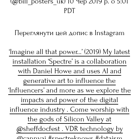
(@bill_posters_uk) 10 Чер 2019 р. о 5:01
PDT
Переглянути цей допис в Instagram
‘Imagine all that power…’ (2019) My latest
installation ‘Spectre’ is a collaboration
with Daniel Howe and uses AI and
generative art to influence the
‘Influencers’ and more as we explore the
impacts and power of the digital
influence industry . Come worship with
the gods of Silicon Valley at
@sheffdocfest . VDR technology by
@cannyai #spectreknows #dataism