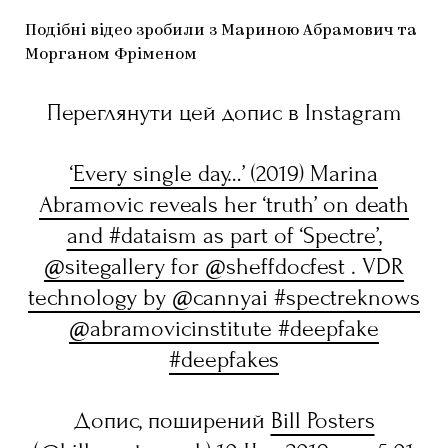
Подібні відео зробили з Мариною Абрамович та
Морганом Фріменом
Переглянути цей допис в Instagram
‘Every single day…’ (2019) Marina
Abramovic reveals her ‘truth’ on death
and #dataism as part of ‘Spectre’,
@sitegallery for @sheffdocfest . VDR
technology by @cannyai #spectreknows
@abramovicinstitute #deepfake
#deepfakes
Допис, поширений
Bill Posters