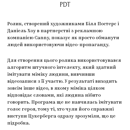
PDT
Ролик, створений художниками Білл Постерс і
Даніель Хоу в партнерстві з рекламною
компанією Canny, показує як просто обманути
людей використовуючи відео-пропаганду.
Для створення цього ролика використовувався
алгоритм штучного інтелекту, який здатний
імітувати міміку людини, вивчивши
відеозаписи з її участю. У результаті виходить
зовсім інше відео, в якому міміка цілком
відповідає словами, які людина нібито
говорить. Програма ще не навчилась імітувати
голос героя, тому ті, хто чули його справжні
виступи Цукерберга одразу зрозуміли, що це
підробка.