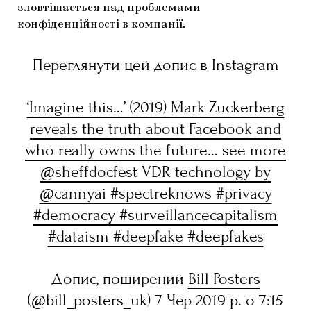
зловтішається над проблемами
ЯК ПІДТРИМУВАТИ УКРАЇНСЬКЕ МИСТЕЦТВО
КНИЖКИ І ЖУРНАЛИ
ГАЛЕРЕЇ
конфіденційності в компанії.
МАРІУПОЛЬСЬКІ МАРГІНАЛІЇ
АРТЦЕНТРИ
Переглянути цей допис в Instagram
CARPATHIAN CULT ПРО РІЗДВЯНІ СВЯТА
‘Imagine this…’ (2019) Mark Zuckerberg
reveals the truth about Facebook and
who really owns the future… see more
@sheffdocfest VDR technology by
@cannyai #spectreknows #privacy
#democracy #surveillancecapitalism
#dataism #deepfake #deepfakes
Допис, поширений
Bill Posters
(@bill_posters_uk) 7 Чер 2019 р. о 7:15