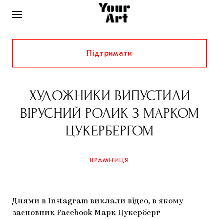
Підтримати
НОВИНИ
ІНТЕРВ’Ю
ХУДОЖНИКИ ВИПУСТИЛИ
ХУДОЖНИКИ
ВІРУСНИЙ РОЛИК З МАРКОМ
РІДНИЙ КРАЙ
ФЕСТИВАЛІ
КУРАТОРИ
ЦУКЕРБЕРГОМ
СТАТТІ
САМООРГАНІЗАЦІЇ
АРХІТЕКТУРА
ВИСТАВКИ
КОЛОНКИ
КРАМНИЦЯ
КОМЕНТАРІ
МУЗИКА
ОСВІТА
СПЕЦПРОЄКТИ
ДОСЛІДНИЦЬКА ПЛАТФОРМА
ІСТОРІЇ
МУЗЕЇ
КІНО
КРАМНИЦЯ
Днями в Instagram виклали відео, в якому
ЗАПАЛЕННЯ
КОНСПЕКТИ
КОЛЕКЦІЇ
засновник Facebook Марк Цукерберг