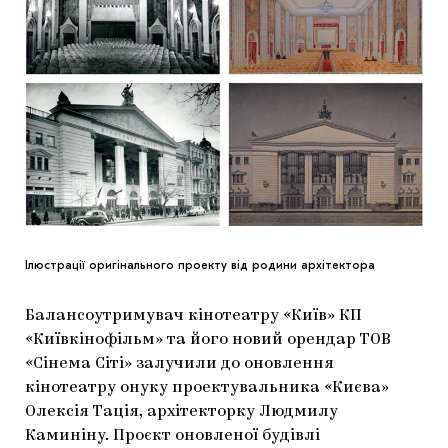
ЯК ПІДТРИМУВАТИ УКРАЇНСЬКЕ МИСТЕЦТВО
КНИЖКИ І ЖУРНАЛИ
ГАЛЕРЕЇ
МАРІУПОЛЬСЬКІ МАРГІНАЛІЇ
АРТЦЕНТРИ
CARPATHIAN CULT ПРО РІЗДВЯНІ СВЯТА
Ілюстрації оригінального проекту від родини архітектора
Балансоутримувач кінотеатру «Київ» КП
«Київкінофільм» та його новий орендар ТОВ
«Сінема Сіті» залучили до оновлення
кінотеатру онуку проектувальника «Києва»
Олексія Тація, архітекторку Людмилу
Каминіну. Проєкт оновленої будівлі