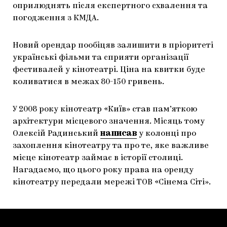
оприлюднять після експертного схвалення та
погодження з КМДА.
Новий орендар пообіцяв залишити в пріоритеті
українські фільми та сприяти організації
фестивалей у кінотеатрі. Ціна на квитки буде
коливатися в межах 80-150 гривень.
У 2008 року кінотеатр «Київ» став пам’яткою
архітектури місцевого значення. Місяць тому
Олексій Радинський
написав
у колонці про
захоплення кінотеатру та про те, яке важливе
місце кінотеатр займає в історії столиці.
Нагадаємо, що цього року права на оренду
кінотеатру передали мережі ТОВ «Сінема Сіті».