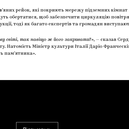
’яних рейок, які покриють мережу підземних кімнат і
ть обертатися, щоб забезпечити циркуляцію повітря, 
кції, тоді як багато експертів та громадян виступают
му світі, так навіщо ж його закривати?»
, — сказав Сер
ту. Натомість Міністр культури Італії Даріо Франческі
ь пам’ятника».