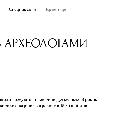
Спецпроєкти
Крамниця
Дослідницька платформа
З АРХЕОЛОГАМИ
Запалення
Як підтримувати українське мистецтво
Маріупольські маргіналії
Carpathian Cult про різдвяні свята
одо розсувної підлоги ведуться вже 8 років.
високою вартістю проєкту в 15 мільйонів