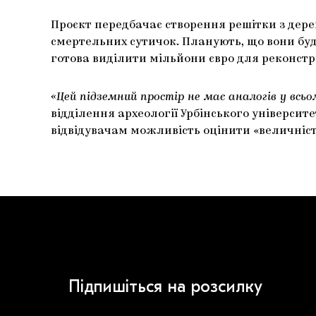
Проєкт передбачає створення решітки з дерев
смертельних сутичок. Планують, що вони буду
готова виділити мільйони євро для реконстру
«Цей підземний простір не має аналогів у всьо
відділення археології Урбінського університе
відвідувачам можливість оцінити «величніст
Підпишіться на розсилку