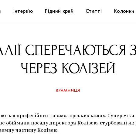
и
Інтерв’ю
Рідний край
Статті
Колонки
Художники
Фестивалі
Виставки
АЛІЇ СПЕРЕЧАЮТЬСЯ 
Куратори
Самоорганізації
Коментарі
ЧЕРЕЗ КОЛІЗЕЙ
Архітектура
Освіта
Історії
Музика
Музеї
Конспекти
КРАМНИЦЯ
Кіно
Колекції
Книжки і журнали
ють в професійних та аматорських колах. Суперечки щ
Галереї
іше обіймала посаду директора Колізею, стурбовані як 
дземну частину Колізею.
Артцентри