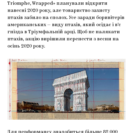
Triomphe, Wrapped» планували відкрити
ЯК ПІДТРИМУВАТИ УКРАЇНСЬКЕ МИСТЕЦТВО
КНИЖКИ І ЖУРНАЛИ
ГАЛЕРЕЇ
навесні 2020 року, але товариство захисту
птахів забило на сполох. Усе заради боривітерів
МАРІУПОЛЬСЬКІ МАРГІНАЛІЇ
АРТЦЕНТРИ
американських — виду птахів, який осідає і в’є
гнізда в Тріумфальній арці. Щоб не налякати
CARPATHIAN CULT ПРО РІЗДВЯНІ СВЯТА
птахів, акцію вирішили перенести з весни на
осінь 2020 року.
Для перформансу знадобиться більше 82 000