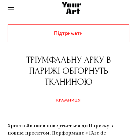
Підтримати
НОВИНИ
ІНТЕРВ’Ю
ТРІУМФАЛЬНУ АРКУ В
ХУДОЖНИКИ
ПАРИЖІ ОБГОРНУТЬ
РІДНИЙ КРАЙ
ФЕСТИВАЛІ
КУРАТОРИ
ТКАНИНОЮ
СТАТТІ
САМООРГАНІЗАЦІЇ
АРХІТЕКТУРА
ВИСТАВКИ
КОЛОНКИ
КРАМНИЦЯ
КОМЕНТАРІ
МУЗИКА
ОСВІТА
СПЕЦПРОЄКТИ
ДОСЛІДНИЦЬКА ПЛАТФОРМА
ІСТОРІЇ
МУЗЕЇ
КІНО
КРАМНИЦЯ
Христо Явашев повертається до Парижу з
ЗАПАЛЕННЯ
КОНСПЕКТИ
КОЛЕКЦІЇ
новим проектом. Перформанс « l’Arc de