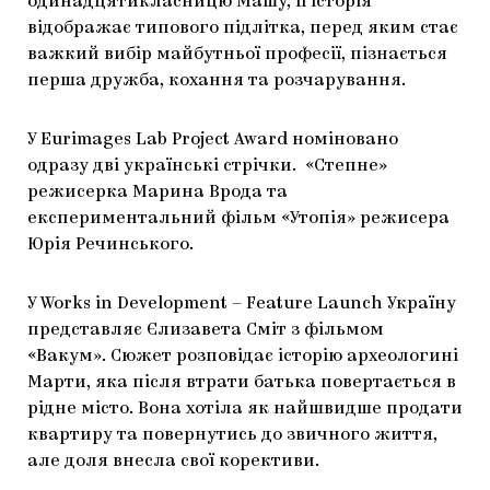
одинадцятикласницю Машу, її історія
відображає типового підлітка, перед яким стає
важкий вибір майбутньої професії, пізнається
перша дружба, кохання та розчарування.
У Eurimages Lab Project Award номіновано
одразу дві українські стрічки. «Степне»
режисерка Марина Врода та
експериментальний фільм «Утопія» режисера
Юрія Речинського.
У Works in Development – Feature Launch Україну
представляє Єлизавета Сміт з фільмом
«Вакум». Сюжет розповідає історію археологині
Марти, яка після втрати батька повертається в
рідне місто. Вона хотіла як найшвидше продати
квартиру та повернутись до звичного життя,
але доля внесла свої корективи.