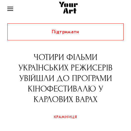
Підтримати
НОВИНИ
ІНТЕРВ’Ю
ЧОТИРИ ФІЛЬМИ
ХУДОЖНИКИ
УКРАЇНСЬКИХ РЕЖИСЕРІВ
РІДНИЙ КРАЙ
ФЕСТИВАЛІ
КУРАТОРИ
УВІЙШЛИ ДО ПРОГРАМИ
СТАТТІ
КІНОФЕСТИВАЛЮ У
САМООРГАНІЗАЦІЇ
АРХІТЕКТУРА
ВИСТАВКИ
КОЛОНКИ
КАРЛОВИХ ВАРАХ
КОМЕНТАРІ
МУЗИКА
ОСВІТА
СПЕЦПРОЄКТИ
ДОСЛІДНИЦЬКА ПЛАТФОРМА
ІСТОРІЇ
МУЗЕЇ
КІНО
КРАМНИЦЯ
КРАМНИЦЯ
ЗАПАЛЕННЯ
КОНСПЕКТИ
КОЛЕКЦІЇ