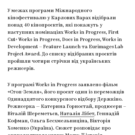
ЯК ПІДТРИМУВАТИ УКРАЇНСЬКЕ МИСТЕЦТВО
КНИЖКИ І ЖУРНАЛИ
ГАЛЕРЕЇ
У межах програми Міжнародного
кінофестивалю у Карлових Варах відібрали
МАРІУПОЛЬСЬКІ МАРГІНАЛІЇ
АРТЦЕНТРИ
понад 40 кінопроєктів, які покажуть у
наступних номінаціях Works in Progress, First
CARPATHIAN CULT ПРО РІЗДВЯНІ СВЯТА
Cut+ Works in Progress, Docs in Progress, Works in
Development – Feature Launch та Eurimages Lab
Project Award. До списку відібраних проєктів
пройшли чотири стрічки від українських
режисерів.
У програмі Works in Progress заявлено фільм
«Стоп-Земля», його проєкт один із переможців
Одинадцятого конкурсного відбору Держкіно.
Режисерка — Катерина Горностай, продюсери –
Віталій Шереметьєв,
Наталія Лібет
, Геннадій
Кофман, Ольга Бесхмельниціна, Вікторія
Хоменко (Україна). Сюжет розповідає про