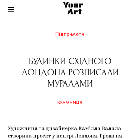
Підтримати
НОВИНИ
ІНТЕРВ’Ю
БУДИНКИ СХІДНОГО
ХУДОЖНИКИ
ЛОНДОНА РОЗПИСАЛИ
РІДНИЙ КРАЙ
ФЕСТИВАЛІ
КУРАТОРИ
МУРАЛАМИ
СТАТТІ
САМООРГАНІЗАЦІЇ
АРХІТЕКТУРА
ВИСТАВКИ
КОЛОНКИ
КРАМНИЦЯ
КОМЕНТАРІ
МУЗИКА
ОСВІТА
СПЕЦПРОЄКТИ
ДОСЛІДНИЦЬКА ПЛАТФОРМА
ІСТОРІЇ
МУЗЕЇ
КІНО
КРАМНИЦЯ
Художниця та дизайнерка Камілла Валала
ЗАПАЛЕННЯ
КОНСПЕКТИ
КОЛЕКЦІЇ
створила проєкт у центрі Лондона. Гроші на