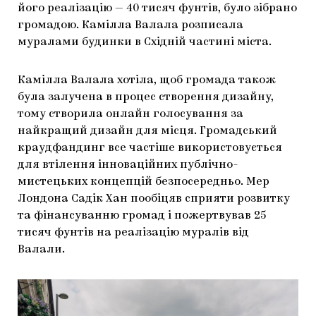
його реалізацію — 40 тисяч фунтів, було зібрано
ЯК ПІДТРИМУВАТИ УКРАЇНСЬКЕ МИСТЕЦТВО
КНИЖКИ І ЖУРНАЛИ
ГАЛЕРЕЇ
громадою. Камілла Валала розписала
муралами будинки в Східній частині міста.
МАРІУПОЛЬСЬКІ МАРГІНАЛІЇ
АРТЦЕНТРИ
CARPATHIAN CULT ПРО РІЗДВЯНІ СВЯТА
Камілла Валала хотіла, щоб громада також
була залучена в процес створення дизайну,
тому створила онлайн голосування за
найкращий дизайн для місця. Громадський
краудфандинг все частіше використовується
для втілення інноваційних публічно-
мистецьких концепцій безпосередньо. Мер
Лондона Садік Хан пообіцяв сприяти розвитку
та фінансуванню громад і пожертвував 25
тисяч фунтів на реалізацію муралів від
Валали.