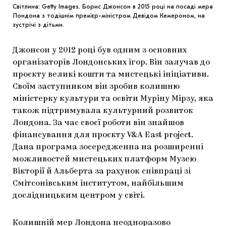
Світлина: Getty Images. Борис Джонсон в 2015 році на посаді мера
Лондона з тодішнім прем’єр-міністром Девідом Кемероном, на
зустрічі з дітьми.
Джонсон у 2012 році був одним з основних
організаторів Лондонських ігор. Він залучав до
проєкту великі кошти та мистецькі ініціативи.
Своїм заступником він зробив колишню
міністерку культури та освіти Муріну Мірзу, яка
також підтримувала культурний розвиток
Лондона. За час своєї роботи він знайшов
фінансування для проєкту V&A East project.
Дана програма зосередженна на розширенні
можливостей мистецьких платформ Музею
Вікторії й Альберта за рахунок співпраці зі
Смітсонівським інститутом, найбільшим
дослідницьким центром у світі.
Колишній мер Лондона неодноразово