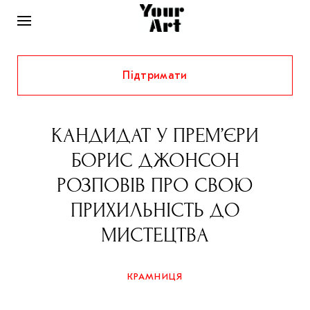
Підтримати
НОВИНИ
ІНТЕРВ’Ю
КАНДИДАТ У ПРЕМ’ЄРИ
ХУДОЖНИКИ
БОРИС ДЖОНСОН
РІДНИЙ КРАЙ
ФЕСТИВАЛІ
КУРАТОРИ
РОЗПОВІВ ПРО СВОЮ
СТАТТІ
ПРИХИЛЬНІСТЬ ДО
САМООРГАНІЗАЦІЇ
АРХІТЕКТУРА
ВИСТАВКИ
КОЛОНКИ
МИСТЕЦТВА
КОМЕНТАРІ
МУЗИКА
ОСВІТА
СПЕЦПРОЄКТИ
ДОСЛІДНИЦЬКА ПЛАТФОРМА
ІСТОРІЇ
МУЗЕЇ
КІНО
КРАМНИЦЯ
КРАМНИЦЯ
ЗАПАЛЕННЯ
КОНСПЕКТИ
КОЛЕКЦІЇ