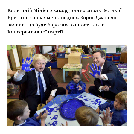
ЯК ПІДТРИМУВАТИ УКРАЇНСЬКЕ МИСТЕЦТВО
КНИЖКИ І ЖУРНАЛИ
ГАЛЕРЕЇ
Колишній Міністр закордонних справ Великої
Британії та екс-мер Лондона Борис Джонсон
МАРІУПОЛЬСЬКІ МАРГІНАЛІЇ
АРТЦЕНТРИ
заявив, що буде боротися за пост глави
Консервативної партії.
CARPATHIAN CULT ПРО РІЗДВЯНІ СВЯТА