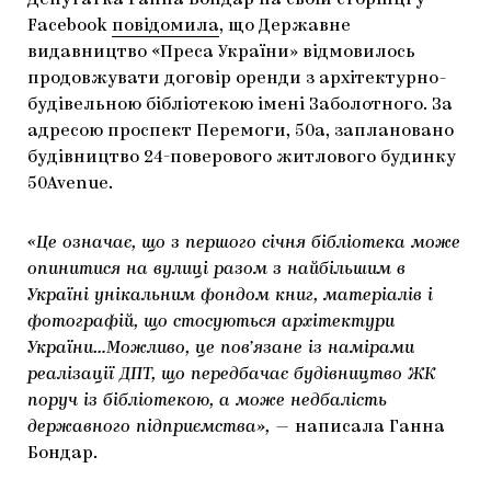
Депутатка Ганна Бондар на своїй сторінці у
Facebook
ЯК ПІДТРИМУВАТИ УКРАЇНСЬКЕ МИСТЕЦТВО
повідомила
КНИЖКИ І ЖУРНАЛИ
ГАЛЕРЕЇ
, що Державне
видавництво «Преса України» відмовилось
МАРІУПОЛЬСЬКІ МАРГІНАЛІЇ
АРТЦЕНТРИ
продовжувати договір оренди з архітектурно-
будівельною бібліотекою імені Заболотного. За
CARPATHIAN CULT ПРО РІЗДВЯНІ СВЯТА
адресою проспект Перемоги, 50а, заплановано
будівництво 24-поверового житлового будинку
50Avenue.
«Це означає, що з першого січня бібліотека може
опинитися на вулиці разом з найбільшим в
Україні унікальним фондом книг, матеріалів і
фотографій, що стосуються архітектури
України…Можливо, це пов’язане із намірами
реалізації ДПТ, що передбачає будівництво ЖК
поруч із бібліотекою, а може недбалість
державного підприємства», —
написала Ганна
Бондар.