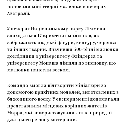
Археологи вважають, що дізнались, як
наносили мініатюрні малюнки в печерах
ЯК ПІДТРИМУВАТИ УКРАЇНСЬКЕ МИСТЕЦТВО
КНИЖКИ І ЖУРНАЛИ
ГАЛЕРЕЇ
Австралії.
МАРІУПОЛЬСЬКІ МАРГІНАЛІЇ
АРТЦЕНТРИ
У печерах Національному парку Ліммена
CARPATHIAN CULT ПРО РІЗДВЯНІ СВЯТА
знаходяться 17 крихітних малюнків, які
зображають людські фігури, кенгуру, черепах
та інших тварин. Вивчивши 500-річні малюнки
дослідники з університету Фліндерса та
університету Монаша дійшли до висновку, що
малюнки нанесли воском.
Команда змогла відтворити мініатюри за
допомогою крихітних моделей, виготовлених з
бджолиного воску. У експерименті допомагали
представники місцевих корінних жителів
Марра, які використовували лише природні
для цього регіону матеріали.